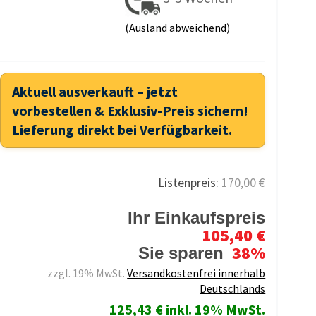
(Ausland abweichend)
Aktuell ausverkauft – jetzt
vorbestellen & Exklusiv-Preis sichern!
Lieferung direkt bei Verfügbarkeit.
Listenpreis:
170,00 €
Ihr Einkaufspreis
105,40 €
38%
Sie sparen
zzgl. 19% MwSt.
Versandkostenfrei innerhalb
Deutschlands
125,43 € inkl. 19% MwSt.