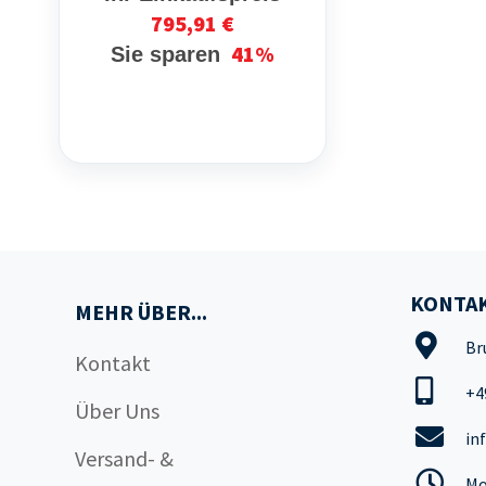
795,91 €
41%
Sie sparen
KONTAK
MEHR ÜBER...
Br
Kontakt
+4
Über Uns
in
Versand- &
Mo