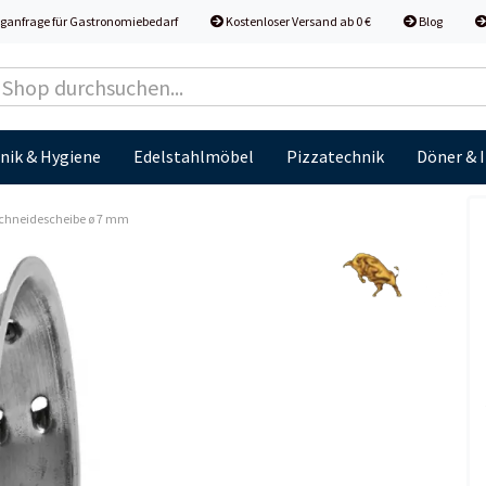
ganfrage für Gastronomiebedarf
Kostenloser Versand ab 0 €
Blog
nik & Hygiene
Edelstahlmöbel
Pizzatechnik
Döner & 
chneidescheibe ø 7 mm