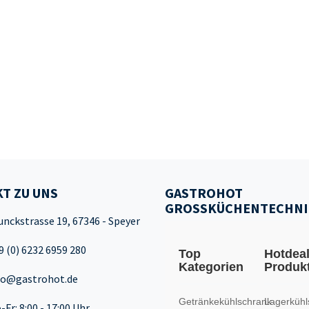
T ZU UNS
GASTROHOT
GROSSKÜCHENTECHNI
unckstrasse 19, 67346 - Speyer
9 (0) 6232 6959 280
Top
Hotdea
Kategorien
Produk
fo@gastrohot.de
Getränkekühlschrank
Lagerkühl
-Fr: 8:00 - 17:00 Uhr