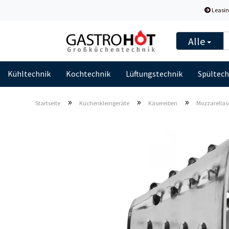
Leasin
Alle
Kühltechnik
Kochtechnik
Lüftungstechnik
Spültech
»
»
»
Startseite
Küchenkleingeräte
Käsereiben
Mozzarellas