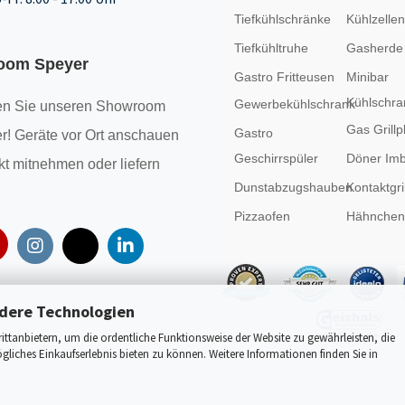
Tiefkühlschränke
Kühlzellen
Tiefkühltruhe
Gasherde
oom Speyer
Gastro Fritteusen
Minibar
Kühlschra
Gewerbekühlschrank
n Sie unseren
Showroom
Gas Grillp
Gastro
r! Geräte vor Ort anschauen
Geschirrspüler
Döner Imb
kt mitnehmen oder liefern
Dunstabzugshauben
Kontaktgril
Pizzaofen
Hähncheng
dere Technologien
tanbietern, um die ordentliche Funktionsweise der Website zu gewährleisten, die
liches Einkaufserlebnis bieten zu können. Weitere Informationen finden Sie in