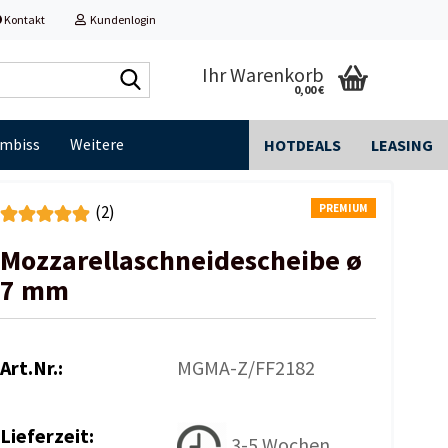
Kontakt
Kundenlogin
Shop
Ihr Warenkorb
0,00 €
durchsuchen...
Imbiss
Weitere
HOTDEALS
LEASING
PREMIUM
(2)
Mozzarellaschneidescheibe ø
7 mm
Art.Nr.:
MGMA-Z/FF2182
Lieferzeit:
3-5 Wochen