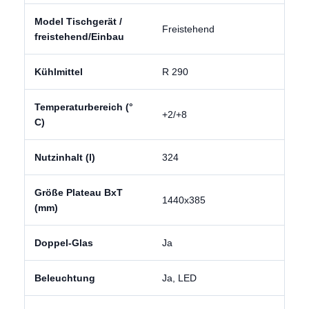
Model Tischgerät /
Freistehend
freistehend/Einbau
Kühlmittel
R 290
Temperaturbereich (°
+2/+8
C)
Nutzinhalt (l)
324
Größe Plateau BxT
1440x385
(mm)
Doppel-Glas
Ja
Beleuchtung
Ja, LED