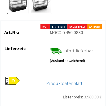
HOT
LIMITIERT
ENDET BALD!
AKTION!
Art.Nr.:
MGCO-7450.0830
Lieferzeit:
sofort lieferbar
(Ausland abweichend)
A
D
Produktdatenblatt
G
Listenpreis:
3.980,00 €