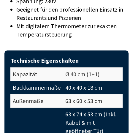
Spannung: 230V
Geeignet für den professionellen Einsatz in
Restaurants und Pizzerien
Mit digitalem Thermometer zur exakten
Temperatursteuerung
Technische Eigenschaften
Kapazität
Ø 40 cm (1+1)
Backkammermaße
40 x 40 x 18 cm
Außenmaße
63 x 60 x 53 cm
63 x 74 x 53 cm (Inkl.
Kabel & mit
geöffneter Tür)