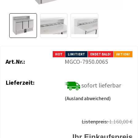
HOT
LIMITIERT
ENDET BALD!
AKTION!
Art.Nr.:
MGCO-7950.0065
Lieferzeit:
sofort lieferbar
(Ausland abweichend)
Listenpreis:
1.160,00 €
Ihr Einkaufspreis