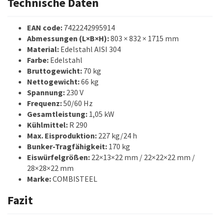
Technische Daten
EAN code:
7422242995914
Abmessungen (L×B×H):
803 × 832 × 1715 mm
Material:
Edelstahl AISI 304
Farbe:
Edelstahl
Bruttogewicht:
70 kg
Nettogewicht:
66 kg
Spannung:
230 V
Frequenz:
50/60 Hz
Gesamtleistung:
1,05 kW
Kühlmittel:
R 290
Max. Eisproduktion:
227 kg/24 h
Bunker-Tragfähigkeit:
170 kg
Eiswürfelgrößen:
22×13×22 mm / 22×22×22 mm /
28×28×22 mm
Marke:
COMBISTEEL
Fazit