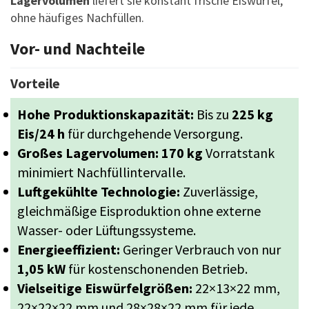
Lagervolumen
liefert sie konstant frische Eiswürfel,
ohne häufiges Nachfüllen.
Vor- und Nachteile
Vorteile
Hohe Produktionskapazität:
Bis zu
225 kg
Eis/24 h
für durchgehende Versorgung.
Großes Lagervolumen:
170 kg
Vorratstank
minimiert Nachfüllintervalle.
Luftgekühlte Technologie:
Zuverlässige,
gleichmäßige Eisproduktion ohne externe
Wasser- oder Lüftungssysteme.
Energieeffizient:
Geringer Verbrauch von nur
1,05 kW
für kostenschonenden Betrieb.
Vielseitige Eiswürfelgrößen:
22×13×22 mm,
22×22×22 mm und 28×28×22 mm für jede