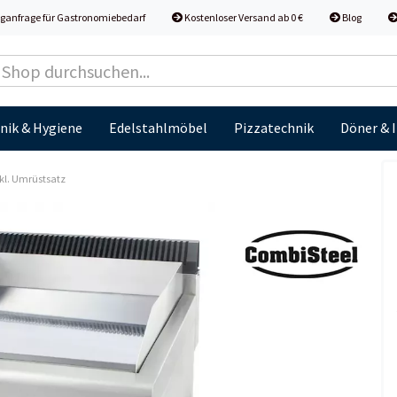
ganfrage für Gastronomiebedarf
Kostenloser Versand ab 0 €
Blog
nik & Hygiene
Edelstahlmöbel
Pizzatechnik
Döner & 
nkl. Umrüstsatz