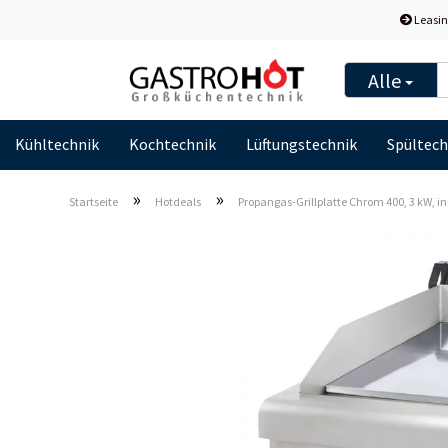
Leasin
Alle
Kühltechnik
Kochtechnik
Lüftungstechnik
Spültech
»
»
Startseite
Hotdeals
Propangas-Grillplatte Chrom 400, 3 kW, i