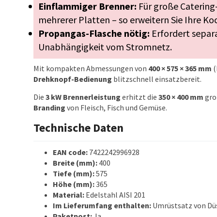
Einflammiger Brenner:
Für große Catering
mehrerer Platten – so erweitern Sie Ihre Ko
Propangas-Flasche nötig:
Erfordert separa
Unabhängigkeit vom Stromnetz.
Mit kompakten Abmessungen von
400 × 575 × 365 mm
(
Drehknopf-Bedienung
blitzschnell einsatzbereit.
Die
3 kW Brennerleistung
erhitzt die
350 × 400 mm
gro
Branding
von Fleisch, Fisch und Gemüse.
Technische Daten
EAN code:
7422242996928
Breite (mm):
400
Tiefe (mm):
575
Höhe (mm):
365
Material:
Edelstahl AISI 201
Im Lieferumfang enthalten:
Umrüstsatz von Düs
Paketpost:
Ja