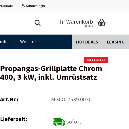
Kontakt
Kundenlogin
Shop
Ihr Warenkorb
0,00 €
durchsuchen...
Imbiss
Weitere
HOTDEALS
LEASING
BIETE JETZT
Propangas-Grillplatte Chrom
400, 3 kW, inkl. Umrüstsatz
Art.Nr.:
MGCO-7539.0030
Lieferzeit:
sofort