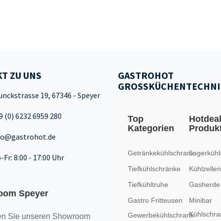
T ZU UNS
GASTROHOT
GROSSKÜCHENTECHNI
unckstrasse 19, 67346 - Speyer
9 (0) 6232 6959 280
Top
Hotdea
Kategorien
Produk
fo@gastrohot.de
Getränkekühlschrank
Lagerkühl
-Fr: 8:00 - 17:00 Uhr
Tiefkühlschränke
Kühlzellen
Tiefkühltruhe
Gasherde
oom Speyer
Gastro Fritteusen
Minibar
Kühlschra
Gewerbekühlschrank
n Sie unseren
Showroom