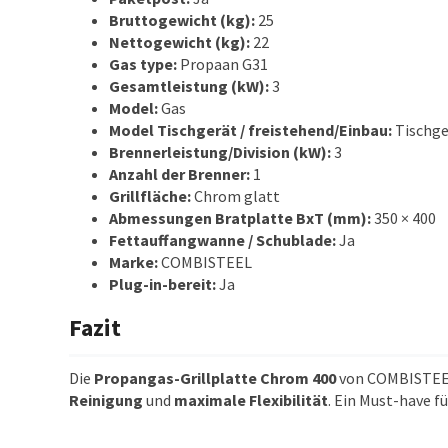
Bruttogewicht (kg):
25
Nettogewicht (kg):
22
Gas type:
Propaan G31
Gesamtleistung (kW):
3
Model:
Gas
Model Tischgerät / freistehend/Einbau:
Tischge
Brennerleistung/Division (kW):
3
Anzahl der Brenner:
1
Grillfläche:
Chrom glatt
Abmessungen Bratplatte BxT (mm):
350 × 400
Fettauffangwanne / Schublade:
Ja
Marke:
COMBISTEEL
Plug-in-bereit:
Ja
Fazit
Die
Propangas-Grillplatte Chrom 400
von COMBISTEEL
Reinigung
und
maximale Flexibilität
. Ein Must-have fü