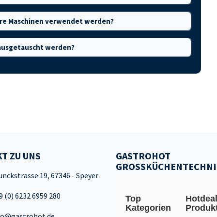
dere Maschinen verwendet werden?
e ausgetauscht werden?
T ZU UNS
GASTROHOT
GROSSKÜCHENTECHNI
unckstrasse 19, 67346 - Speyer
9 (0) 6232 6959 280
Top
Hotdea
Kategorien
Produk
fo@gastrohot.de