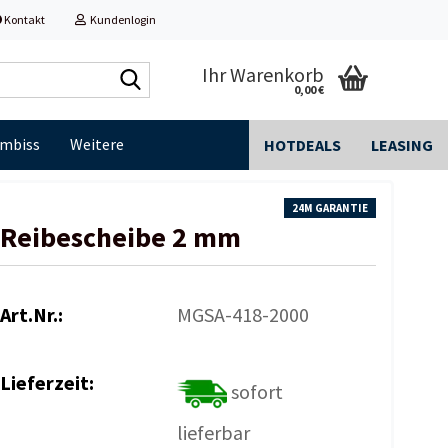
Kontakt
Kundenlogin
Shop
Ihr Warenkorb
0,00 €
durchsuchen...
Imbiss
Weitere
HOTDEALS
LEASING
24M GARANTIE
Reibescheibe 2 mm
Art.Nr.:
MGSA-418-2000
Lieferzeit:
sofort
lieferbar