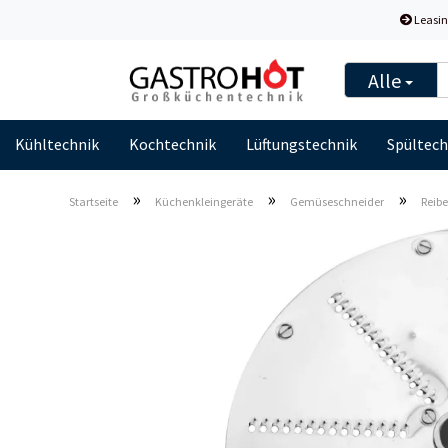
Leasin
Alle
Kühltechnik
Kochtechnik
Lüftungstechnik
Spültech
»
»
»
Startseite
Küchenkleingeräte
Gemüseschneider
Reib