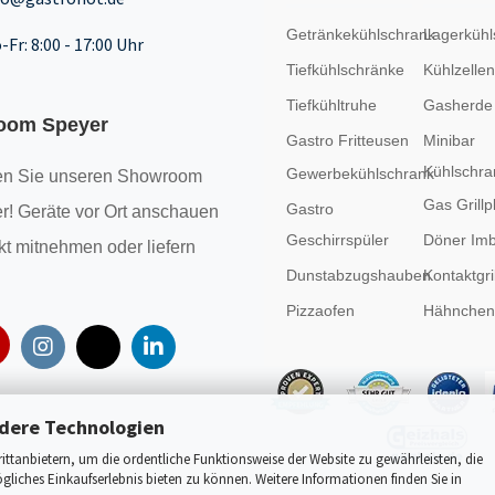
Getränkekühlschrank
Lagerkühl
-Fr: 8:00 - 17:00 Uhr
Tiefkühlschränke
Kühlzellen
Tiefkühltruhe
Gasherde
oom Speyer
Gastro Fritteusen
Minibar
Kühlschra
Gewerbekühlschrank
n Sie unseren
Showroom
Gas Grillp
Gastro
r! Geräte vor Ort anschauen
Geschirrspüler
Döner Imb
kt mitnehmen oder liefern
Dunstabzugshauben
Kontaktgril
Pizzaofen
Hähncheng
dere Technologien
tanbietern, um die ordentliche Funktionsweise der Website zu gewährleisten, die
liches Einkaufserlebnis bieten zu können. Weitere Informationen finden Sie in