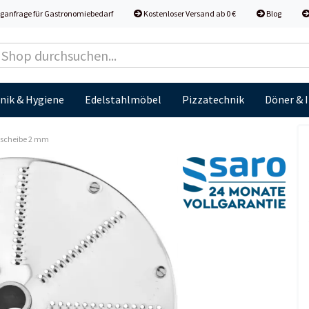
ganfrage für Gastronomiebedarf
Kostenloser Versand ab 0 €
Blog
nik & Hygiene
Edelstahlmöbel
Pizzatechnik
Döner & 
escheibe 2 mm