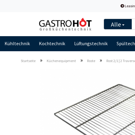
Leasin
Alle
Kühltechnik
Kochtechnik
Lüftungstechnik
Spültech
»
»
»
Startseite
Küchenequipment
Roste
Rost 2/1 | 2 Trave