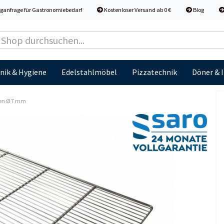
ganfrage für Gastronomiebedarf
Kostenloser Versand ab 0 €
Blog
nik & Hygiene
Edelstahlmöbel
Pizzatechnik
Döner & 
rsen Ø 7 mm