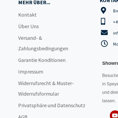
KONTAK
MEHR ÜBER...
Br
Kontakt
+4
Über Uns
in
Versand- &
Mo
Zahlungsbedingungen
Garantie Konditionen
Showr
Impressum
Besuche
Widerrufsrecht & Muster-
in Speye
und dire
Widerrufsformular
lassen.
Privatsphäre und Datenschutz
AGB