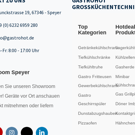
T ZU UNS
GASTROHOT
GROSSKÜCHENTECHNI
unckstrasse 19, 67346 - Speyer
9 (0) 6232 6959 280
Top
Hotdea
Kategorien
Produk
fo@gastrohot.de
Getränkekühlschrank
Lagerkühl
-Fr: 8:00 - 17:00 Uhr
Tiefkühlschränke
Kühlzellen
Tiefkühltruhe
Gasherde
oom Speyer
Gastro Fritteusen
Minibar
Kühlschra
Gewerbekühlschrank
n Sie unseren
Showroom
Gas Grillp
Gastro
r! Geräte vor Ort anschauen
Geschirrspüler
Döner Imb
kt mitnehmen oder liefern
Dunstabzugshauben
Kontaktgril
Pizzaofen
Hähncheng