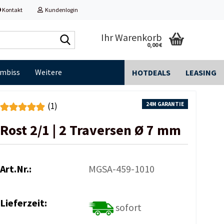
Kontakt
Kundenlogin
Shop
Ihr Warenkorb
0,00 €
durchsuchen...
Imbiss
Weitere
HOTDEALS
LEASING
24M GARANTIE
(1)
Rost 2/1 | 2 Traversen Ø 7 mm
Art.Nr.:
MGSA-459-1010
Lieferzeit:
sofort