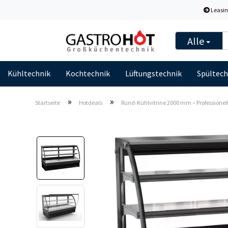
Leasin
Alle
Kühltechnik
Kochtechnik
Lüftungstechnik
Spültech
»
»
Startseite
Hotdeals
Rund-Kühlvitrine 2000 mm – Professionell