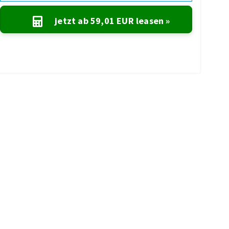
jetzt ab
59,01 EUR
leasen »