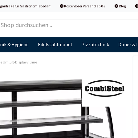
ganfrage für Gastronomiebedarf
Kostenloser Versand ab 0 €
Blog
nik & Hygiene
Edelstahlmöbel
Pizzatechnik
Döner & 
e Umluft-Displayvitrine