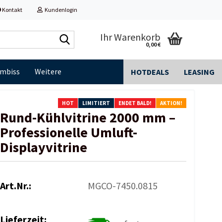
Kontakt
Kundenlogin
Shop
Ihr Warenkorb
0,00 €
durchsuchen...
Imbiss
Weitere
HOTDEALS
LEASING
HOT
LIMITIERT
ENDET BALD!
AKTION!
Rund-Kühlvitrine 2000 mm –
Professionelle Umluft-
Displayvitrine
Art.Nr.:
MGCO-7450.0815
Lieferzeit: