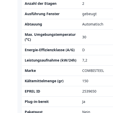
Anzahl der Etagen
2
Ausführung Fenster
gebeugt
Abtauung
Automatisch
Max. Umgebungstemperatur
30
(°C)
Energie-Effizienzklasse (A/G)
D
Leistungsaufnahme (kW/24h)
7,2
Marke
COMBISTEEL
Kältemittelmenge (gr)
150
EPREL ID
2539650
Plug-in-bereit
Ja
Paketpost
Nein