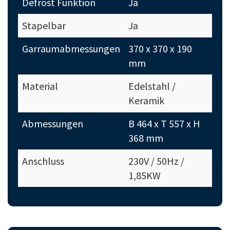
Defrost Funktion
Ja
Stapelbar
Ja
Garraumabmessungen
370 x 370 x 190
mm
Material
Edelstahl /
Keramik
Abmessungen
B 464 x T 557 x H
368 mm
Anschluss
230V / 50Hz /
1,85KW