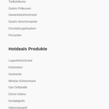
Tiefkühltruhe
Gastro Fritteusen
Gewerbekühlschrank
Gastro Geschirrspüler
Dunstabzugshauben
Pizzaofen
Hotdeals Produkte
Lagerkühlschrank
Kühlzellen
Gasherde
Minibar Kühlschrank
Gas Grillplatte
Döner Imbiss
Kontaktgrills
Hähnchengrill