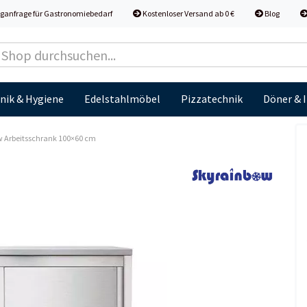
ganfrage für Gastronomiebedarf
Kostenloser Versand ab 0 €
Blog
nik & Hygiene
Edelstahlmöbel
Pizzatechnik
Döner & 
 Arbeitsschrank 100×60 cm