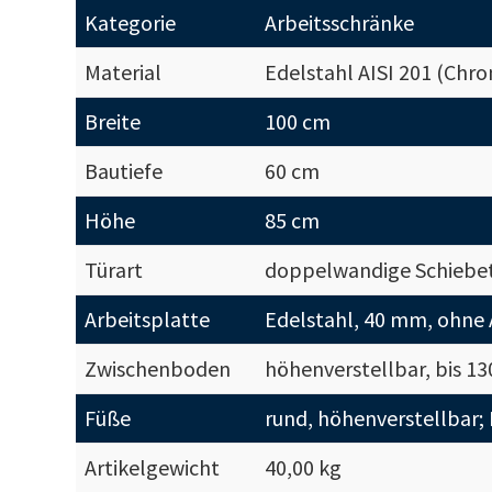
Kategorie
Arbeitsschränke
Material
Edelstahl AISI 201 (Chr
Breite
100 cm
Bautiefe
60 cm
Höhe
85 cm
Türart
doppelwandige Schiebe
Arbeitsplatte
Edelstahl, 40 mm, ohne A
Zwischenboden
höhenverstellbar, bis 13
Füße
rund, höhenverstellbar;
Artikelgewicht
40,00 kg