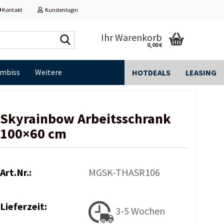
Kontakt
Kundenlogin
Shop
Ihr Warenkorb
0,00 €
durchsuchen...
Imbiss
Weitere
HOTDEALS
LEASING
Skyrainbow Arbeitsschrank
100×60 cm
Art.Nr.:
MGSK-THASR106
Lieferzeit:
3-5 Wochen