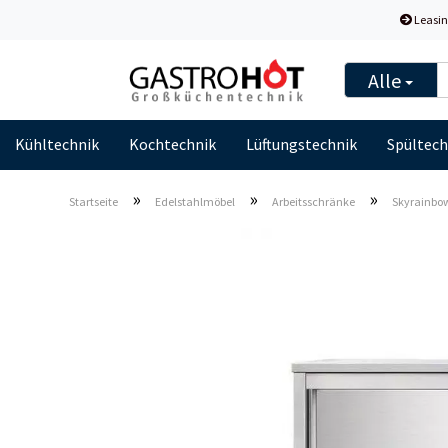
Leasin
Alle
Kühltechnik
Kochtechnik
Lüftungstechnik
Spültech
»
»
»
Startseite
Edelstahlmöbel
Arbeitsschränke
Skyrainbow