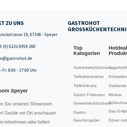
T ZU UNS
GASTROHOT
GROSSKÜCHENTECHNI
unckstrasse 19, 67346 - Speyer
9 (0) 6232 6959 280
Top
Hotdea
Kategorien
Produk
fo@gastrohot.de
Getränkekühlschrank
Lagerkühl
-Fr: 8:00 - 17:00 Uhr
Tiefkühlschränke
Kühlzellen
Tiefkühltruhe
Gasherde
oom Speyer
Gastro Fritteusen
Minibar
Kühlschra
Gewerbekühlschrank
n Sie unseren
Showroom
Gas Grillp
Gastro
r! Geräte vor Ort anschauen
Geschirrspüler
Döner Imb
kt mitnehmen oder liefern