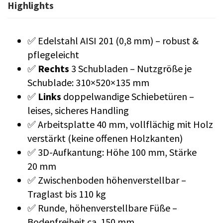
Highlights
✅ Edelstahl AISI 201 (0,8 mm) – robust &
pflegeleicht
✅
Rechts
3 Schubladen – Nutzgröße je
Schublade: 310×520×135 mm
✅
Links
doppelwandige Schiebetüren –
leises, sicheres Handling
✅ Arbeitsplatte 40 mm, vollflächig mit Holz
verstärkt (keine offenen Holzkanten)
✅ 3D-Aufkantung: Höhe 100 mm, Stärke
20 mm
✅ Zwischenboden höhenverstellbar –
Traglast bis 110 kg
✅ Runde, höhenverstellbare Füße –
Bodenfreiheit ca. 150 mm