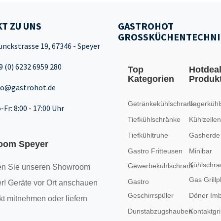
T ZU UNS
GASTROHOT
GROSSKÜCHENTECHNI
unckstrasse 19, 67346 - Speyer
9 (0) 6232 6959 280
Top
Hotdea
Kategorien
Produk
fo@gastrohot.de
Getränkekühlschrank
Lagerkühl
-Fr: 8:00 - 17:00 Uhr
Tiefkühlschränke
Kühlzellen
Tiefkühltruhe
Gasherde
oom Speyer
Gastro Fritteusen
Minibar
Kühlschra
Gewerbekühlschrank
n Sie unseren
Showroom
Gas Grillp
Gastro
r! Geräte vor Ort anschauen
Geschirrspüler
Döner Imb
kt mitnehmen oder liefern
Dunstabzugshauben
Kontaktgril