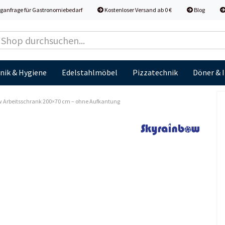
ganfrage für Gastronomiebedarf
Kostenloser Versand ab 0 €
Blog
nik & Hygiene
Edelstahlmöbel
Pizzatechnik
Döner & 
 Arbeitsschrank 200×70 cm – ohne Aufkantung