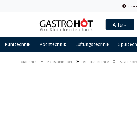
Leasin
Alle
Kühltechnik
Kochtechnik
Lüftungstechnik
Spültech
»
»
»
Startseite
Edelstahlmöbel
Arbeitsschränke
Skyrainbow