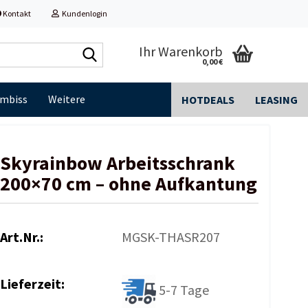
Kontakt
Kundenlogin
Shop
Ihr Warenkorb
0,00 €
durchsuchen...
Imbiss
Weitere
HOTDEALS
LEASING
Skyrainbow Arbeitsschrank
200×70 cm – ohne Aufkantung
Art.Nr.:
MGSK-THASR207
Lieferzeit:
5-7 Tage