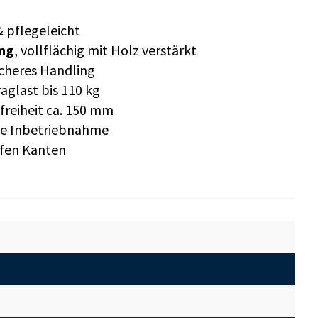
& pflegeleicht
ng
, vollflächig mit Holz verstärkt
icheres Handling
glast bis 110 kg
reiheit ca. 150 mm
lle Inbetriebnahme
rfen Kanten