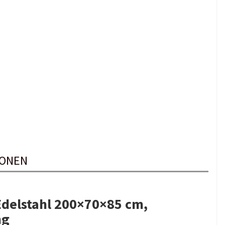
IONEN
Edelstahl 200×70×85 cm,
ng