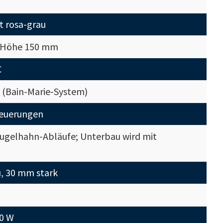
t rosa-grau
. Höhe 150 mm
C
 (Bain-Marie-System)
euerungen
 Kugelhahn-Abläufe; Unterbau wird mit
u, 30 mm stark
00 W