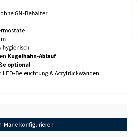
g ohne GN-Behälter
C
ermostate
 mm
& hygienisch
ken
Kugelhahn-Ablauf
ße optional
mit LED-Beleuchtung & Acrylrückwänden
-Marie konfigurieren