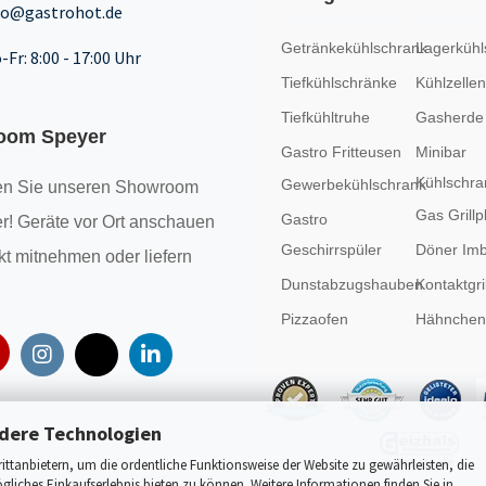
fo@gastrohot.de
Getränkekühlschrank
Lagerkühl
-Fr: 8:00 - 17:00 Uhr
Tiefkühlschränke
Kühlzellen
Tiefkühltruhe
Gasherde
oom Speyer
Gastro Fritteusen
Minibar
Kühlschra
Gewerbekühlschrank
n Sie unseren
Showroom
Gas Grillp
Gastro
r! Geräte vor Ort anschauen
Geschirrspüler
Döner Imb
kt mitnehmen oder liefern
Dunstabzugshauben
Kontaktgril
Pizzaofen
Hähncheng
dere Technologien
tanbietern, um die ordentliche Funktionsweise der Website zu gewährleisten, die
liches Einkaufserlebnis bieten zu können. Weitere Informationen finden Sie in