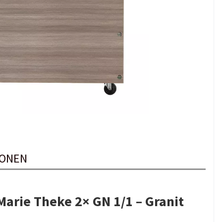
IONEN
arie Theke 2× GN 1/1 – Granit