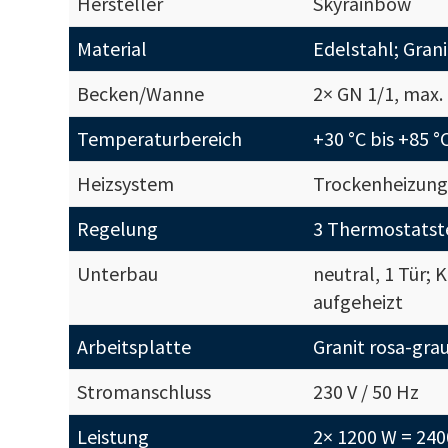
Hersteller
Skyrainbow
Material
Edelstahl; Grani
Becken/Wanne
2× GN 1/1, max
Temperaturbereich
+30 °C bis +85 °
Heizsystem
Trockenheizung
Regelung
3 Thermostatst
Unterbau
neutral, 1 Tür;
aufgeheizt
Arbeitsplatte
Granit rosa-gra
Stromanschluss
230 V / 50 Hz
Leistung
2× 1200 W = 24