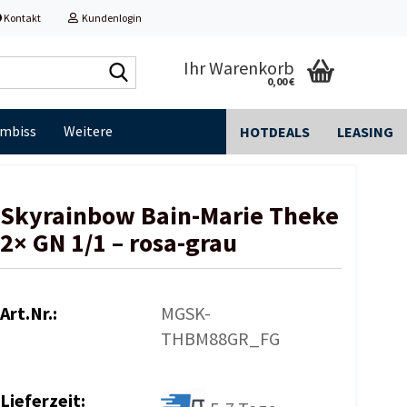
Kontakt
Kundenlogin
Shop
Ihr Warenkorb
0,00 €
durchsuchen...
Imbiss
Weitere
HOTDEALS
LEASING
Skyrainbow Bain-Marie Theke
2× GN 1/1 – rosa-grau
Art.Nr.:
MGSK-
THBM88GR_FG
Lieferzeit: