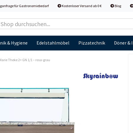
ganfrage für Gastronomiebedarf
Kostenloser Versand ab 0 €
Blog
nik & Hygiene
Edelstahlmöbel
Pizzatechnik
Döner & 
arie Theke 2× GN 1/1 – rosa-grau