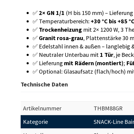
✅
2× GN 1/1
(H bis 150 mm) – Lieferun
✅ Temperaturbereich:
+30 °C bis +85 °
✅
Trockenheizung
mit 2× 1200 W, 3 Th
✅
Granit rosa-grau
, Plattenstärke 30
✅ Edelstahl innen & außen – langlebig 
✅ Neutraler Unterbau mit
1 Tür
, je Bec
✅ Lieferung
mit Rädern (montiert)
;
Fü
✅ Optional: Glasaufsatz (flach/hoch) 
Technische Daten
Artikelnummer
THBM88GR
Kategorie
SNACK-Line Bain