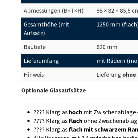
Abmessungen (B×T×H)
88 × 82 × 85,5 c
Gesamthöhe (mit
1250 mm (flach
Aufsatz)
Bautiefe
820 mm
Lieferumfang
mit Rädern (mon
Hinweis
Lieferung
ohne 
Optionale Glasaufsätze
???? Klarglas
hoch
mit Zwischenablage
???? Klarglas
flach
ohne Zwischenablag
???? Klarglas
flach mit schwarzem Ra
Alle Varianten mit 2 Acrylscheiben bedie