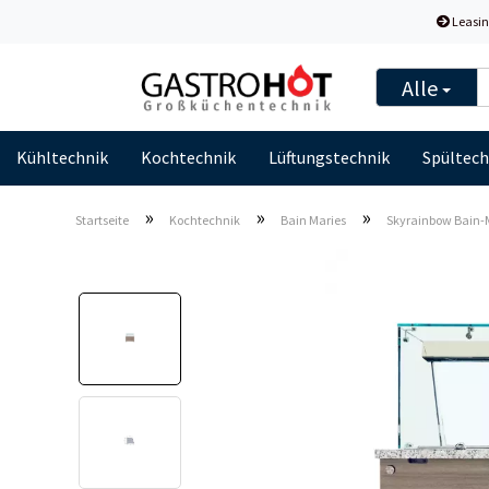
Leasin
Alle
Kühltechnik
Kochtechnik
Lüftungstechnik
Spültech
»
»
»
Startseite
Kochtechnik
Bain Maries
Skyrainbow Bain-M