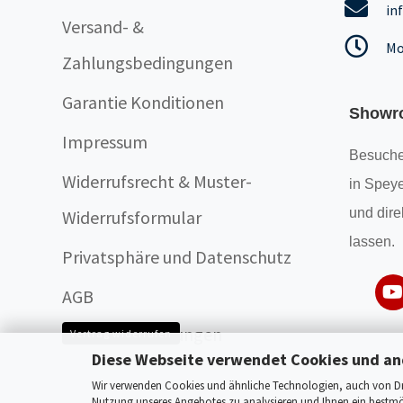
in
Versand- &
Mo
Zahlungsbedingungen
Garantie Konditionen
Showr
Impressum
Besuche
Widerrufsrecht & Muster-
in Speye
und dire
Widerrufsformular
lassen.
Privatsphäre und Datenschutz
AGB
Cookie Einstellungen
Vertrag widerrufen
Diese Webseite verwendet Cookies und an
Wir verwenden Cookies und ähnliche Technologien, auch von Drit
Nutzung unseres Angebotes zu analysieren und Ihnen ein bestmög