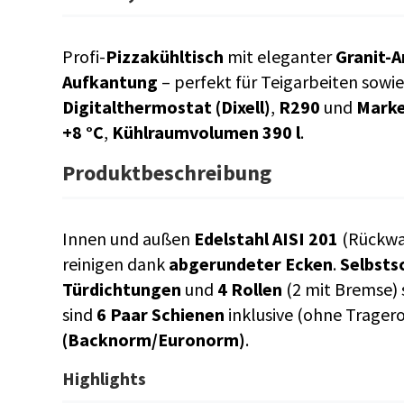
Profi-
Pizzakühltisch
mit eleganter
Granit-A
Aufkantung
– perfekt für Teigarbeiten sowi
Digitalthermostat (Dixell)
,
R290
und
Mark
+8 °C
,
Kühlraumvolumen 390 l
.
Produktbeschreibung
Innen und außen
Edelstahl AISI 201
(Rückwa
reinigen dank
abgerundeter Ecken
.
Selbsts
Türdichtungen
und
4 Rollen
(2 mit Bremse) 
sind
6 Paar Schienen
inklusive (ohne Trager
(Backnorm/Euronorm)
.
Highlights