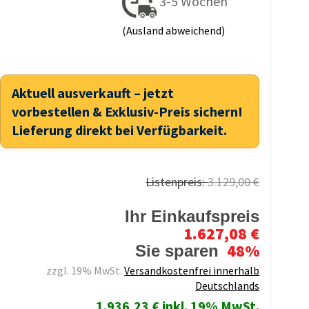
3-5 Wochen
(Ausland abweichend)
Aktuell ausverkauft – jetzt
vorbestellen & Exklusiv-Preis sichern!
Lieferung direkt bei Verfügbarkeit.
Listenpreis:
3.129,00 €
Ihr Einkaufspreis
1.627,08 €
48%
Sie sparen
zzgl. 19% MwSt.
Versandkostenfrei innerhalb
Deutschlands
1.936,23 € inkl. 19% MwSt.