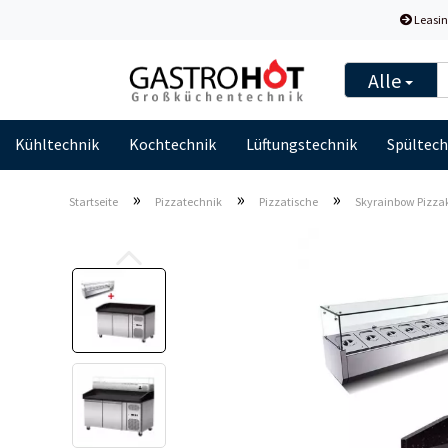
Leasin
Alle
Kühltechnik
Kochtechnik
Lüftungstechnik
Spültech
»
»
»
Startseite
Pizzatechnik
Pizzatische
Skyrainbow Pizzak