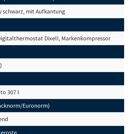
xy schwarz, mit Aufkantung
igitalthermostat Dixell, Markenkompressor
)
to 307 l
Backnorm/Euronorm)
ßend
eroste