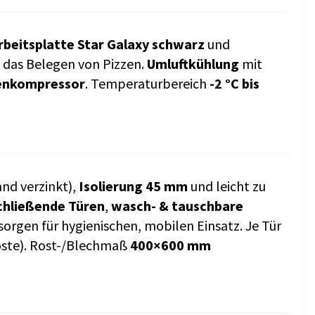
rbeitsplatte Star Galaxy schwarz
und
e das Belegen von Pizzen.
Umluftkühlung
mit
enkompressor
. Temperaturbereich
-2 °C bis
nd verzinkt),
Isolierung 45 mm
und leicht zu
chließende Türen
,
wasch- & tauschbare
sorgen für hygienischen, mobilen Einsatz. Je Tür
oste). Rost-/Blechmaß
400×600 mm