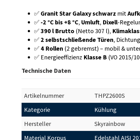
✅
Granit Star Galaxy schwarz
mit
Auf
✅
-2 °C bis +8 °C
,
Umluft
,
Dixell
-Regelu
✅
390 l Brutto
(Netto 307 l),
Klimaklas
✅
2 selbstschließende Türen
, Dichtun
✅
4 Rollen
(2 gebremst) – mobil & unte
✅ Energieeffizienz
Klasse B
(VO 2015/10
Technische Daten
Artikelnummer
THPZ2600S
Kategorie
Kühlung
Hersteller
Skyrainbow
Material Korpus
Edelstahl AISI 2