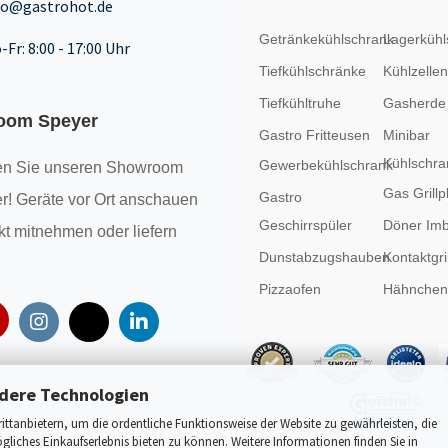
fo@gastrohot.de
Getränkekühlschrank
Lagerkühl
-Fr: 8:00 - 17:00 Uhr
Tiefkühlschränke
Kühlzellen
Tiefkühltruhe
Gasherde
oom Speyer
Gastro Fritteusen
Minibar
Kühlschra
Gewerbekühlschrank
n Sie unseren
Showroom
Gas Grillp
Gastro
r! Geräte vor Ort anschauen
Geschirrspüler
Döner Imb
kt mitnehmen oder liefern
Dunstabzugshauben
Kontaktgril
Pizzaofen
Hähncheng
dere Technologien
tanbietern, um die ordentliche Funktionsweise der Website zu gewährleisten, die
liches Einkaufserlebnis bieten zu können. Weitere Informationen finden Sie in