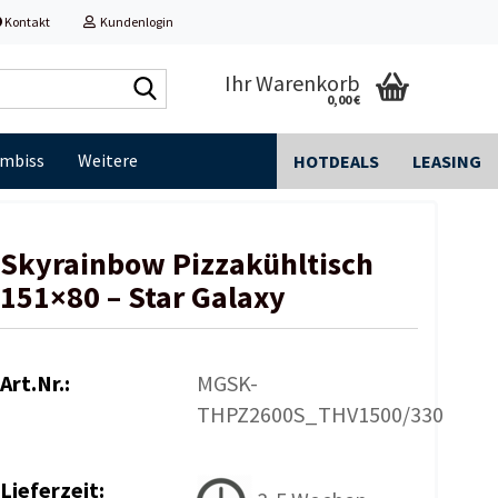
Kontakt
Kundenlogin
Shop
Ihr Warenkorb
0,00 €
durchsuchen...
Imbiss
Weitere
HOTDEALS
LEASING
Skyrainbow Pizzakühltisch
151×80 – Star Galaxy
Art.Nr.:
MGSK-
THPZ2600S_THV1500/330
Lieferzeit: