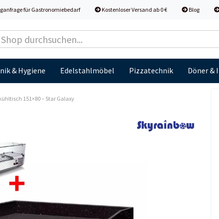
ganfrage für Gastronomiebedarf
Kostenloser Versand ab 0 €
Blog
nik & Hygiene
Edelstahlmöbel
Pizzatechnik
Döner & 
ühltisch 151×80 – Star Galaxy