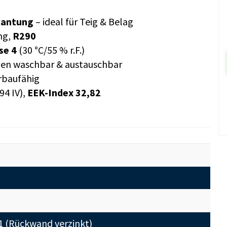
kantung
– ideal für Teig & Belag
ng,
R290
se 4
(30 °C/55 % r.F.)
gen waschbar & austauschbar
rbaufähig
94 IV),
EEK-Index 32,82
01 (Rückwand verzinkt)