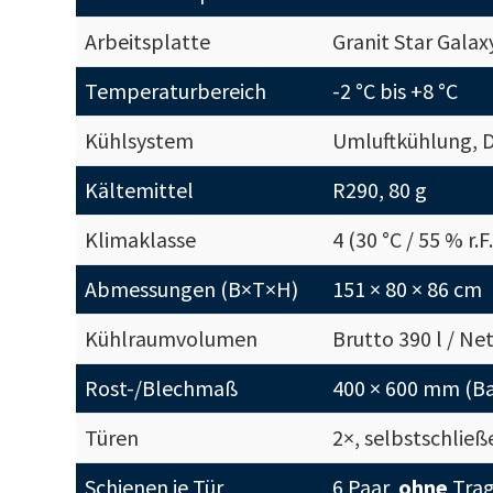
Arbeitsplatte
Granit Star Gala
Temperaturbereich
-2 °C bis +8 °C
Kühlsystem
Umluftkühlung, D
Kältemittel
R290, 80 g
Klimaklasse
4 (30 °C / 55 % r.F.
Abmessungen (B×T×H)
151 × 80 × 86 cm
Kühlraumvolumen
Brutto 390 l / Net
Rost-/Blechmaß
400 × 600 mm (
Türen
2×, selbstschlie
Schienen je Tür
6 Paar,
ohne
Trag