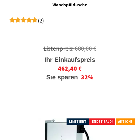
Wandspüldusche
(2)
Listenpreis:
680,00 €
Ihr Einkaufspreis
462,40 €
32%
Sie sparen
LIMITIERT
ENDET BALD!
AKTION!