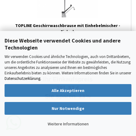
TOPLINE Geschirrwaschbrause mit Einhebelmischer -
Einloch
Diese Webseite verwendet Cookies und andere
(0)
Technologien
Wir verwenden Cookies und ähnliche Technologien, auch von Drittanbietern,
um die ordentliche Funktionsweise der Website zu gewährleisten, die Nutzung
Listenpreis:
379,00 €
unseres Angebotes zu analysieren und Ihnen ein bestmögliches
Einkaufserlebnis bieten zu können. Weitere Informationen finden Sie in unserer
Datenschutzerklärung
.
Ihr Einkaufspreis
291,83 €
Alle Akzeptieren
23%
Sie sparen
Nur Notwendige
Weitere Informationen