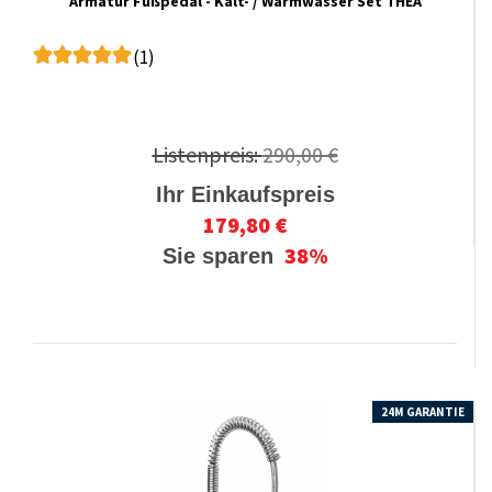
Armatur Fußpedal - Kalt- / Warmwasser Set THEA
(1)
Listenpreis:
290,00 €
Ihr Einkaufspreis
179,80 €
38%
Sie sparen
24M GARANTIE