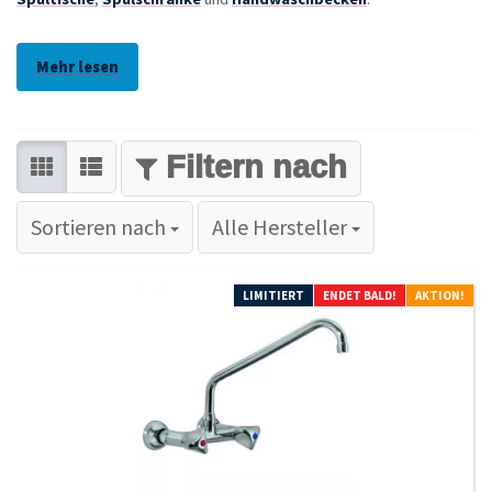
Mehr lesen
FILTER
Sortieren nach
Sortieren nach
Alle Hersteller
LIMITIERT
ENDET BALD!
AKTION!