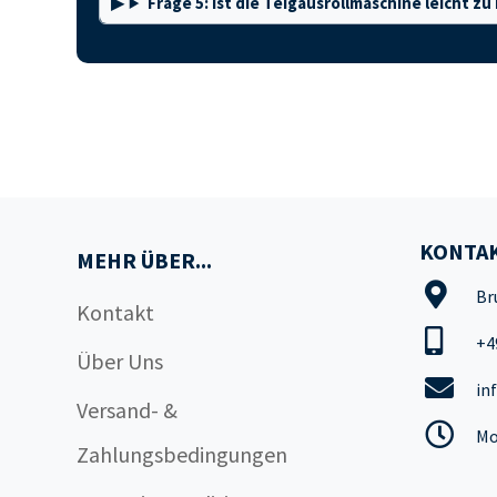
Frage 5: Ist die Teigausrollmaschine leicht zu
KONTAK
MEHR ÜBER...
Br
Kontakt
+4
Über Uns
in
Versand- &
Mo
Zahlungsbedingungen