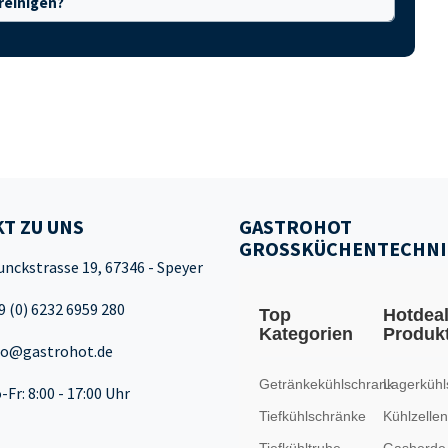
 reinigen?
T ZU UNS
GASTROHOT
GROSSKÜCHENTECHNI
unckstrasse 19, 67346 - Speyer
9 (0) 6232 6959 280
Top
Hotdea
Kategorien
Produk
fo@gastrohot.de
Getränkekühlschrank
Lagerkühl
-Fr: 8:00 - 17:00 Uhr
Tiefkühlschränke
Kühlzellen