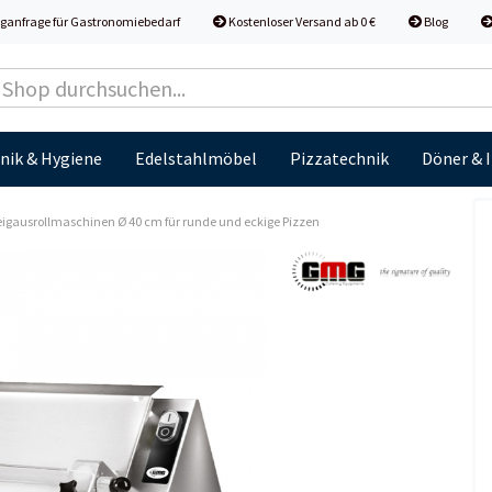
ganfrage für Gastronomiebedarf
Kostenloser Versand ab 0 €
Blog
nik & Hygiene
Edelstahlmöbel
Pizzatechnik
Döner & 
igausrollmaschinen Ø 40 cm für runde und eckige Pizzen