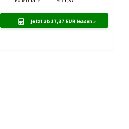
60 Monate
€ 17,37
jetzt ab
17,37 EUR
leasen »