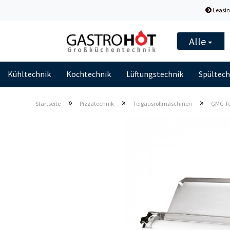
Leasin
Alle
Kühltechnik
Kochtechnik
Lüftungstechnik
Spültech
»
»
»
Startseite
Pizzatechnik
Teigausrollmaschinen
GMG Te