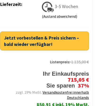
Lieferzeit:
3-5 Wochen
(Ausland abweichend)
Jetzt vorbestellen & Preis sichern –
bald wieder verfügbar!
Listenpreis:
1.135,00 €
Ihr Einkaufspreis
715,05 €
37%
Sie sparen
zzgl. 19% MwSt.
Versandkostenfrei innerhalb
Deutschlands
850,91 € inkl. 19% MwSt.