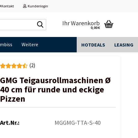
Kontakt
Kundenlogin
Shop
Ihr Warenkorb
0,00 €
durchsuchen...
Imbiss
Weitere
HOTDEALS
LEASING
(2)
GMG Teigausrollmaschinen Ø
40 cm für runde und eckige
Pizzen
Art.Nr.:
MGGMG-TTA-S-40