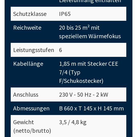
Schutzklasse
IP65
Reichweite
20 bis 25 m² mit
speziellem Wärmefokus
Leistungsstufen
6
Kabellänge
1,85 m mit Stecker CEE
7/4 (Typ
F/Schukostecker)
Anschluss
230 V - 50 Hz - 2 kW
Abmessungen
B 660 x T 145 x H 145 mm
Gewicht
3,5 / 4,8 kg
(netto/brutto)