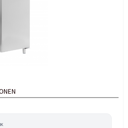
IONEN
NK