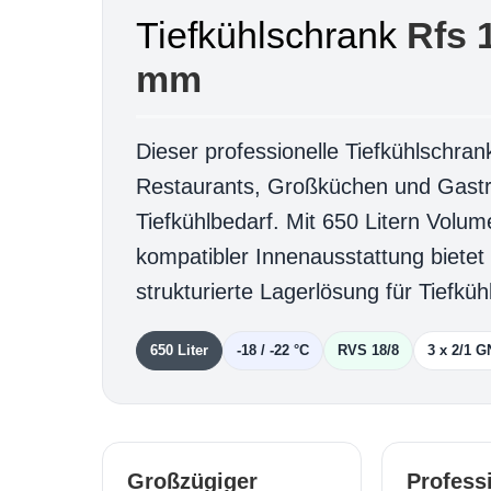
Tiefkühlschrank
Rfs 
mm
Dieser professionelle Tiefkühlschrank
Restaurants, Großküchen und Gast
Tiefkühlbedarf. Mit 650 Litern Volu
kompatibler Innenausstattung bietet
strukturierte Lagerlösung für Tiefküh
650 Liter
-18 / -22 °C
RVS 18/8
3 x 2/1 G
Großzügiger
Profess