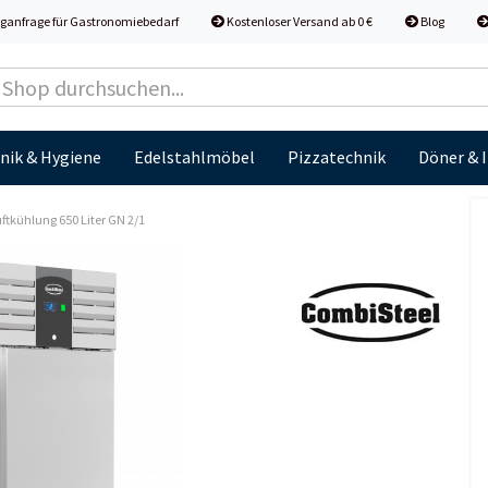
ganfrage für Gastronomiebedarf
Kostenloser Versand ab 0 €
Blog
nik & Hygiene
Edelstahlmöbel
Pizzatechnik
Döner & 
ftkühlung 650 Liter GN 2/1