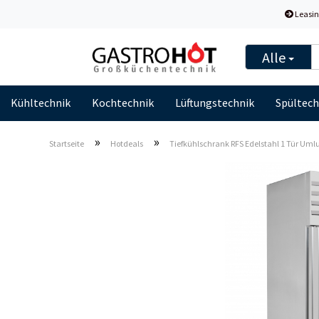
Leasin
Alle
Kühltechnik
Kochtechnik
Lüftungstechnik
Spültech
»
»
Startseite
Hotdeals
Tiefkühlschrank RFS Edelstahl 1 Tür Umlu