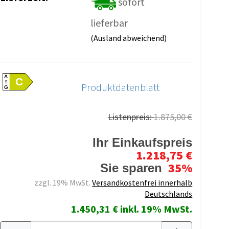
sofort
lieferbar
(Ausland abweichend)
A
C
Produktdatenblatt
G
Listenpreis:
1.875,00 €
Ihr Einkaufspreis
1.218,75 €
35%
Sie sparen
zzgl. 19% MwSt.
Versandkostenfrei innerhalb
Deutschlands
1.450,31 € inkl. 19% MwSt.