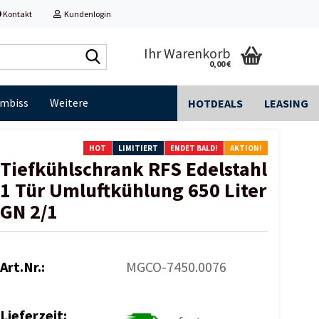
Kontakt
Kundenlogin
Shop
Ihr Warenkorb
0,00 €
durchsuchen...
Imbiss
Weitere
HOTDEALS
LEASING
HOT
LIMITIERT
ENDET BALD!
AKTION!
Tiefkühlschrank RFS Edelstahl
1 Tür Umluftkühlung 650 Liter
GN 2/1
Art.Nr.:
MGCO-7450.0076
Lieferzeit: