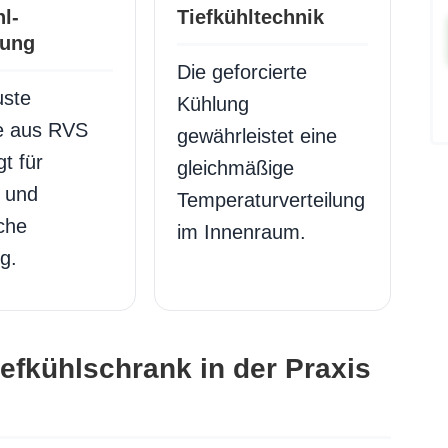
l-
Tiefkühltechnik
rung
Die geforcierte
uste
Kühlung
 aus RVS
gewährleistet eine
t für
gleichmäßige
t und
Temperaturverteilung
che
im Innenraum.
g.
efkühlschrank in der Praxis