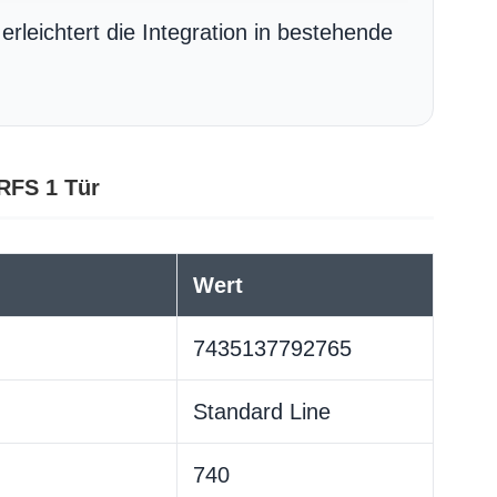
rleichtert die Integration in bestehende
RFS 1 Tür
Wert
7435137792765
Standard Line
740