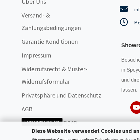
Über Uns
in
Versand- &
Mo
Zahlungsbedingungen
Garantie Konditionen
Showr
Impressum
Besuche
Widerrufsrecht & Muster-
in Speye
und dire
Widerrufsformular
lassen.
Privatsphäre und Datenschutz
AGB
Cookie Einstellungen
Vertrag widerrufen
Diese Webseite verwendet Cookies und an
Wir verwenden Cookies und ähnliche Technologien, auch von Drit