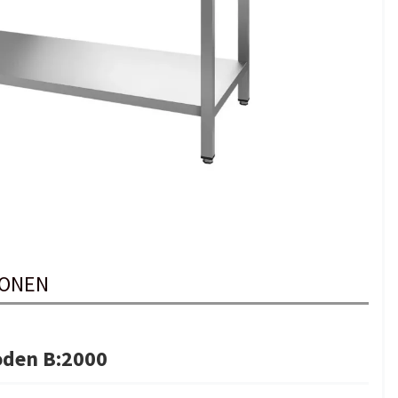
IONEN
oden B:2000