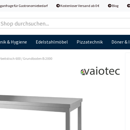
ganfrage für Gastronomiebedarf
Kostenloser Versand ab 0 €
Blog
nik & Hygiene
Edelstahlmöbel
Pizzatechnik
Döner & 
beitstisch 600 / Grundboden B:2000