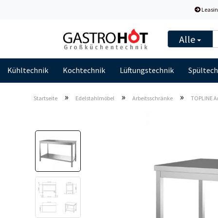
Leasin
Alle
Kühltechnik
Kochtechnik
Lüftungstechnik
Spültech
»
»
»
Startseite
Edelstahlmöbel
Arbeitsschränke
TOPLINE Ar