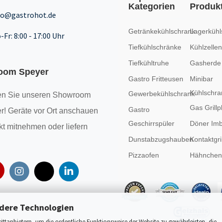
Kategorien
Produk
fo@gastrohot.de
Getränkekühlschrank
Lagerkühl
-Fr: 8:00 - 17:00 Uhr
Tiefkühlschränke
Kühlzellen
Tiefkühltruhe
Gasherde
oom Speyer
Gastro Fritteusen
Minibar
Kühlschra
Gewerbekühlschrank
n Sie unseren
Showroom
Gas Grillp
Gastro
r! Geräte vor Ort anschauen
Geschirrspüler
Döner Imb
kt mitnehmen oder liefern
Dunstabzugshauben
Kontaktgril
Pizzaofen
Hähncheng
dere Technologien
tanbietern, um die ordentliche Funktionsweise der Website zu gewährleisten, die