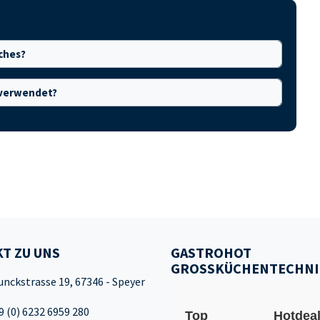
sches?
h verwendet?
T ZU UNS
GASTROHOT
GROSSKÜCHENTECHNI
unckstrasse 19, 67346 - Speyer
9 (0) 6232 6959 280
Top
Hotdea