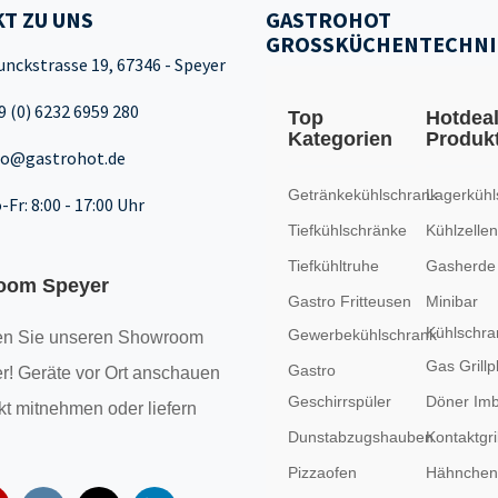
T ZU UNS
GASTROHOT
GROSSKÜCHENTECHNI
unckstrasse 19, 67346 - Speyer
9 (0) 6232 6959 280
Top
Hotdea
Kategorien
Produk
fo@gastrohot.de
Getränkekühlschrank
Lagerkühl
-Fr: 8:00 - 17:00 Uhr
Tiefkühlschränke
Kühlzellen
Tiefkühltruhe
Gasherde
oom Speyer
Gastro Fritteusen
Minibar
Kühlschra
Gewerbekühlschrank
n Sie unseren
Showroom
Gas Grillp
Gastro
r! Geräte vor Ort anschauen
Geschirrspüler
Döner Imb
kt mitnehmen oder liefern
Dunstabzugshauben
Kontaktgril
Pizzaofen
Hähncheng