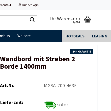
Kontakt
Kundenlogin
Shop
Ihr Warenkorb
0,00 €
durchsuchen...
Imbiss
Weitere
HOTDEALS
LEASING
24M GARANTIE
Wandbord mit Streben 2
Borde 1400mm
Art.Nr.:
MGSA-700-4635
Lieferzeit:
sofort