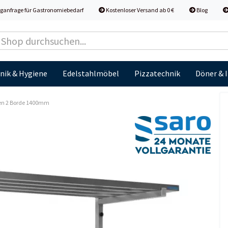
ganfrage für Gastronomiebedarf
Kostenloser Versand ab 0 €
Blog
nik & Hygiene
Edelstahlmöbel
Pizzatechnik
Döner & 
en 2 Borde 1400mm