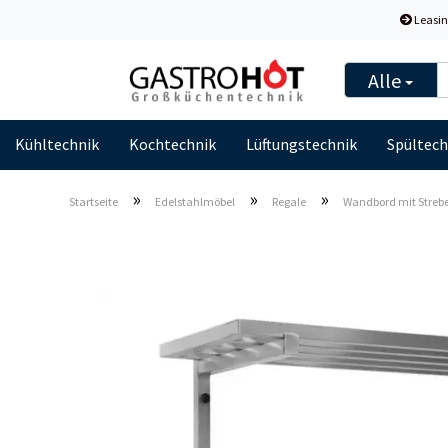
Leasin
Alle
Kühltechnik
Kochtechnik
Lüftungstechnik
Spültech
»
»
»
Startseite
Edelstahlmöbel
Regale
Wandbord mit Streb