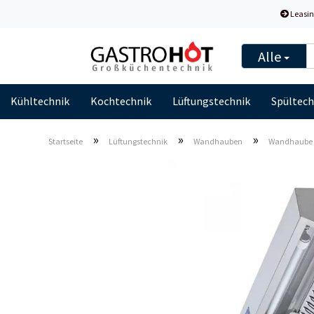
Leasin
Alle
Kühltechnik
Kochtechnik
Lüftungstechnik
Spültech
»
»
»
Startseite
Lüftungstechnik
Wandhauben
Wandhaube S