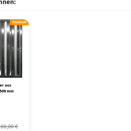
hnen:
PREMIUM
er aus
x500 mm
100,00 €