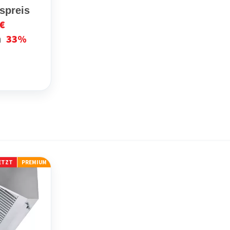
fspreis
 €
33%
n
JETZT
PREMIUM