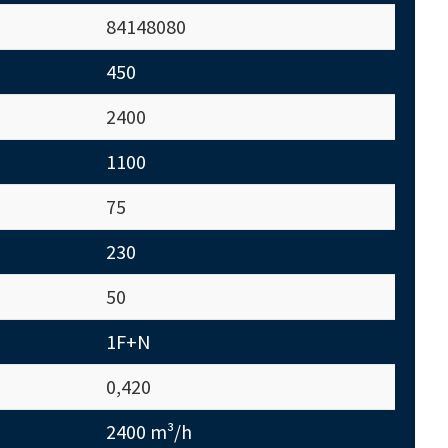
84148080
450
2400
1100
75
230
50
1F+N
0,420
2400 m³/h