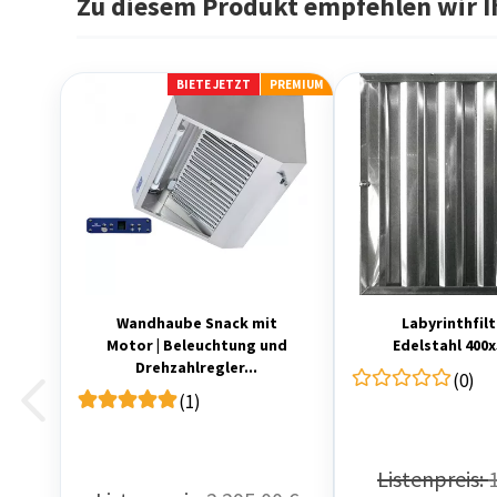
Zu diesem Produkt empfehlen wir I
BIETE JETZT
PREMIUM
Wandhaube Snack mit
Labyrinthfilt
Motor | Beleuchtung und
Edelstahl 400
Drehzahlregler...
(0)
(1)
Listenpreis: