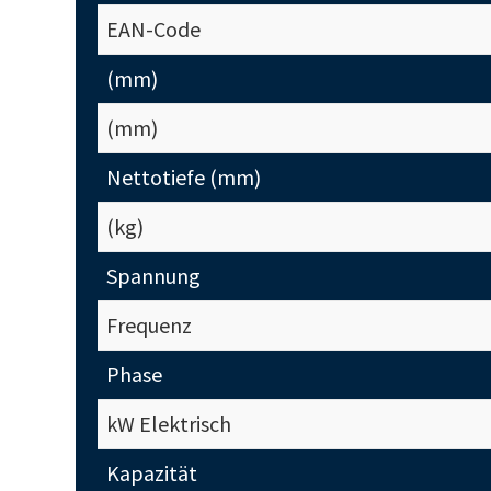
EAN-Code
(mm)
(mm)
Nettotiefe (mm)
(kg)
Spannung
Frequenz
Phase
kW Elektrisch
Kapazität