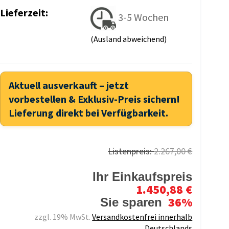
Lieferzeit:
3-5 Wochen
(Ausland abweichend)
Aktuell ausverkauft – jetzt
vorbestellen & Exklusiv-Preis sichern!
Lieferung direkt bei Verfügbarkeit.
Listenpreis:
2.267,00 €
Ihr Einkaufspreis
1.450,88 €
36%
Sie sparen
zzgl. 19% MwSt.
Versandkostenfrei innerhalb
Deutschlands