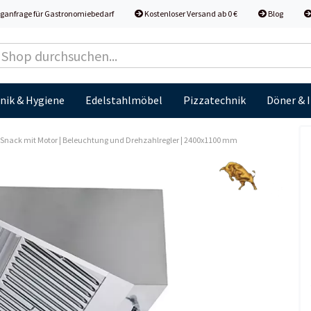
ganfrage für Gastronomiebedarf
Kostenloser Versand ab 0 €
Blog
nik & Hygiene
Edelstahlmöbel
Pizzatechnik
Döner & 
nack mit Motor | Beleuchtung und Drehzahlregler | 2400x1100 mm