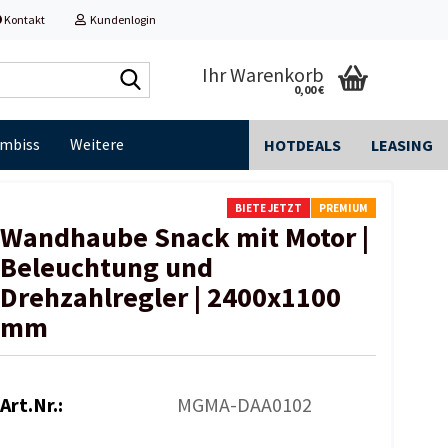
Kontakt
Kundenlogin
Shop
Ihr Warenkorb
0,00 €
durchsuchen...
Imbiss
Weitere
HOTDEALS
LEASING
BIETE JETZT
PREMIUM
Wandhaube Snack mit Motor |
Beleuchtung und
Drehzahlregler | 2400x1100
mm
Art.Nr.:
MGMA-DAA0102