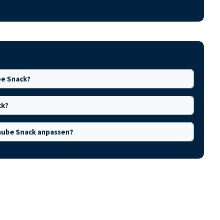
be Snack?
ck?
aube Snack anpassen?