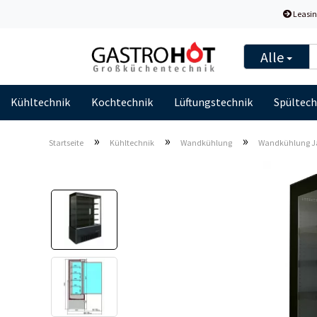
Leasin
Alle
Kühltechnik
Kochtechnik
Lüftungstechnik
Spültech
»
»
»
Startseite
Kühltechnik
Wandkühlung
Wandkühlung Ja