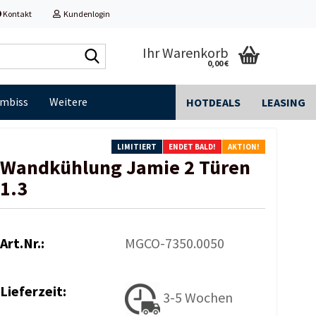
Kontakt
Kundenlogin
Shop
Ihr Warenkorb
0,00 €
durchsuchen...
Imbiss
Weitere
HOTDEALS
LEASING
LIMITIERT
ENDET BALD!
AKTION!
Wandkühlung Jamie 2 Türen
1.3
Art.Nr.:
MGCO-7350.0050
Lieferzeit:
3-5 Wochen