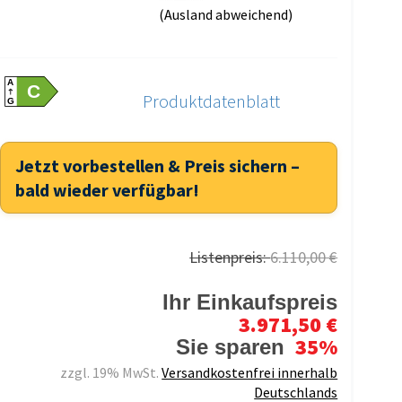
(Ausland abweichend)
A
C
Produktdatenblatt
G
Jetzt vorbestellen & Preis sichern –
bald wieder verfügbar!
Listenpreis:
6.110,00 €
Ihr Einkaufspreis
3.971,50 €
35%
Sie sparen
zzgl. 19% MwSt.
Versandkostenfrei innerhalb
Deutschlands