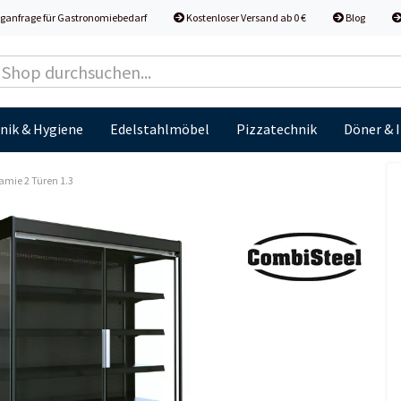
ganfrage für Gastronomiebedarf
Kostenloser Versand ab 0 €
Blog
nik & Hygiene
Edelstahlmöbel
Pizzatechnik
Döner & 
mie 2 Türen 1.3