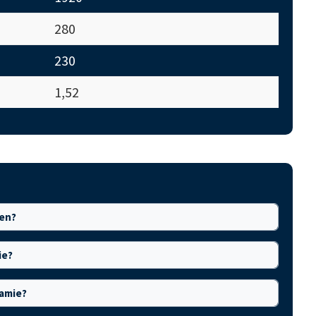
280
230
1,52
ren?
ie?
Jamie?