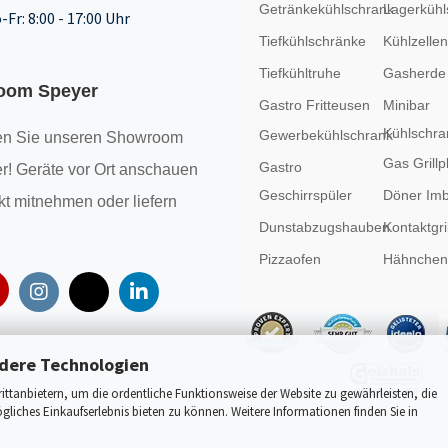
Getränkekühlschrank
Lagerkühl
-Fr: 8:00 - 17:00 Uhr
Tiefkühlschränke
Kühlzellen
Tiefkühltruhe
Gasherde
oom Speyer
Gastro Fritteusen
Minibar
Kühlschra
Gewerbekühlschrank
n Sie unseren
Showroom
Gas Grillp
Gastro
r! Geräte vor Ort anschauen
Geschirrspüler
Döner Imb
kt mitnehmen oder liefern
Dunstabzugshauben
Kontaktgril
Pizzaofen
Hähncheng
dere Technologien
tanbietern, um die ordentliche Funktionsweise der Website zu gewährleisten, die
liches Einkaufserlebnis bieten zu können. Weitere Informationen finden Sie in