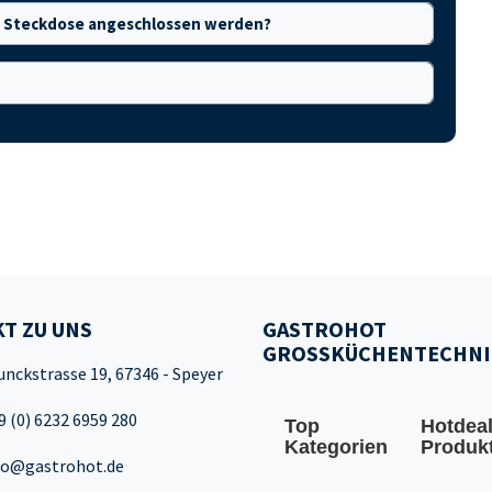
e Steckdose angeschlossen werden?
T ZU UNS
GASTROHOT
GROSSKÜCHENTECHNI
unckstrasse 19, 67346 - Speyer
9 (0) 6232 6959 280
Top
Hotdea
Kategorien
Produk
fo@gastrohot.de