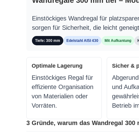
Wandregale 300 mm tief – Mod
Einstöckiges Wandregal für platzspar
sorgen für Sicherheit, die leicht genei
Tiefe: 300 mm
Edelstahl AISI 430
Mit Aufkantung
Optimale Lagerung
Sicher & 
Einstöckiges Regal für
Abgerund
effiziente Organisation
und Aufk
von Materialien oder
gewährlei
Vorräten.
Betrieb im
3 Gründe, warum das Wandregal 300 m