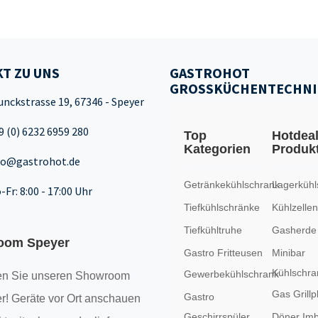
T ZU UNS
GASTROHOT
GROSSKÜCHENTECHNI
unckstrasse 19, 67346 - Speyer
9 (0) 6232 6959 280
Top
Hotdea
Kategorien
Produk
fo@gastrohot.de
Getränkekühlschrank
Lagerkühl
-Fr: 8:00 - 17:00 Uhr
Tiefkühlschränke
Kühlzellen
Tiefkühltruhe
Gasherde
oom Speyer
Gastro Fritteusen
Minibar
Kühlschra
Gewerbekühlschrank
n Sie unseren
Showroom
Gas Grillp
Gastro
r! Geräte vor Ort anschauen
Geschirrspüler
Döner Imb