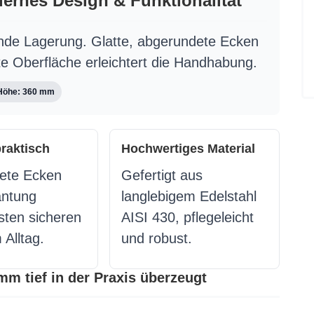
ernes Design & Funktionalität
ende Lagerung. Glatte, abgerundete Ecken
gte Oberfläche erleichtert die Handhabung.
Höhe: 360 mm
praktisch
Hochwertiges Material
ete Ecken
Gefertigt aus
antung
langlebigem Edelstahl
sten sicheren
AISI 430, pflegeleicht
 Alltag.
und robust.
m tief in der Praxis überzeugt