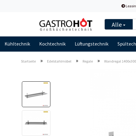
Leasin
Alle
Kühltechnik
Kochtechnik
Lüftungstechnik
Spültech
»
»
»
Startseite
Edelstahlmöbel
Regale
Wandregal 1400x300x