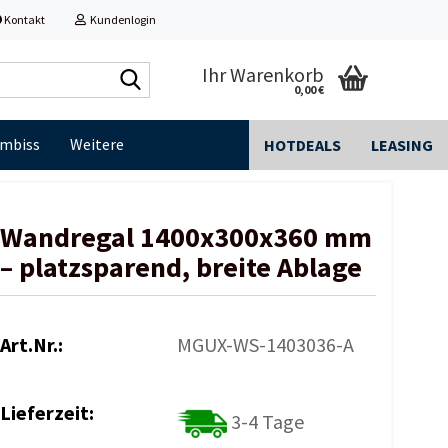
Kontakt
Kundenlogin
Shop
Ihr Warenkorb
0,00 €
durchsuchen...
Imbiss
Weitere
HOTDEALS
LEASING
Wandregal 1400x300x360 mm
– platzsparend, breite Ablage
Art.Nr.:
MGUX-WS-1403036-A
Lieferzeit:
3-4 Tage