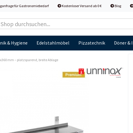
ganfrage für Gastronomiebedarf
Kostenloser Versand ab 0 €
Blog
nik & Hygiene
Edelstahlmöbel
Pizzatechnik
Döner & 
360 mm – platzsparend, breite Ablage