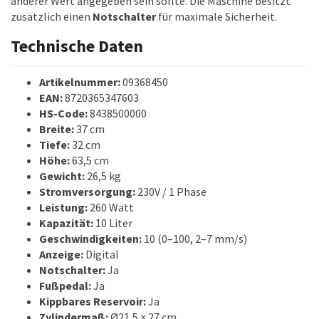
anderer Wert angegeben sein sollte. Die Maschine besitzt
zusätzlich einen
Notschalter
für maximale Sicherheit.
Technische Daten
Artikelnummer:
09368450
EAN:
8720365347603
HS-Code:
8438500000
Breite:
37 cm
Tiefe:
32 cm
Höhe:
63,5 cm
Gewicht:
26,5 kg
Stromversorgung:
230V / 1 Phase
Leistung:
260 Watt
Kapazität:
10 Liter
Geschwindigkeiten:
10 (0–100, 2–7 mm/s)
Anzeige:
Digital
Notschalter:
Ja
Fußpedal:
Ja
Kippbares Reservoir:
Ja
Zylindermaß:
Ø21,5 × 27 cm