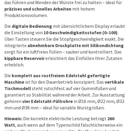
das Führen und Wenden der Würste frei zu halten – ideal für
präzises und schnelles Arbeiten
mit hohem
Produktionsvolumen.
Die
digitale Bedienung
mit übersichtlichem Display erlaubt
die Einstellung von
10 Geschwindigkeitsstufen (0–100)
.
Über Tasten steuern Sie die Stopfgeschwindigkeit exakt. Die
integrierte
abnehmbare Druckplatte mit Silikondichtung
sorgt für ein luftfreies Füllen – sauber und kontrolliert. Das
kippbare Reservoir
erleichtert das Einfüllen Ihrer Zutaten
erheblich.
Die
komplett aus rostfreiem Edelstahl gefertigte
Maschine
ist für den Dauerbetrieb konzipiert. Das
vertikale
Tischmodell
steht rutschfest auf vier Gummifüßen und
garantiert so Stabilität während der Arbeit. Zur Ausstattung
gehören
vier Edelstahl-Füllrohre
in Ø16 mm, Ø22 mm, Ø32
mm und Ø38 mm – ideal für variable Wurstgrößen.
Hinweis:
Die korrekte elektrische Leistung beträgt
260
Watt
, auch wenn auf dem Typenschild fälschlicherweise ein