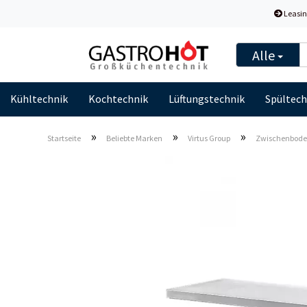
Leasin
Alle
Kühltechnik
Kochtechnik
Lüftungstechnik
Spültech
»
»
»
Startseite
Beliebte Marken
Virtus Group
Zwischenboden