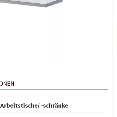
IONEN
rbeitstische/ -schränke