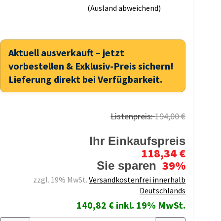
(Ausland abweichend)
Aktuell ausverkauft – jetzt
vorbestellen & Exklusiv-Preis sichern!
Lieferung direkt bei Verfügbarkeit.
Listenpreis:
194,00 €
Ihr Einkaufspreis
118,34 €
39%
Sie sparen
zzgl. 19% MwSt.
Versandkostenfrei innerhalb
Deutschlands
140,82 € inkl. 19% MwSt.