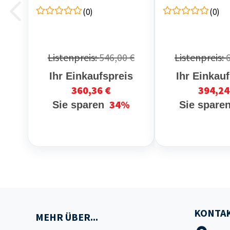
(0)
(0)
Listenpreis:
546,00 €
Listenpreis:
Ihr Einkaufspreis
Ihr Einkau
360,36 €
394,24
34%
Sie sparen
Sie spare
KONTAK
MEHR ÜBER...