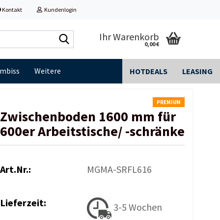
Kontakt
Kundenlogin
Shop
Ihr Warenkorb
0,00 €
durchsuchen...
Imbiss
Weitere
HOTDEALS
LEASING
PREMIUM
Zwischenboden 1600 mm für
600er Arbeitstische/ -schränke
Art.Nr.:
MGMA-SRFL616
Lieferzeit:
3-5 Wochen