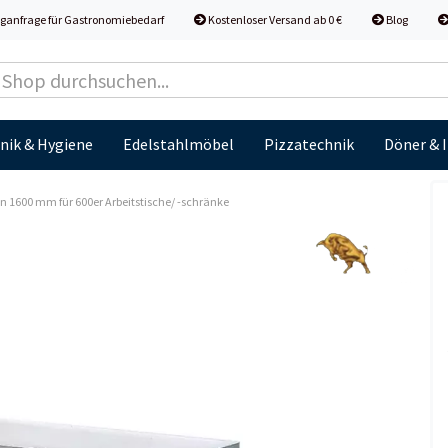
ganfrage für Gastronomiebedarf
Kostenloser Versand ab 0 €
Blog
nik & Hygiene
Edelstahlmöbel
Pizzatechnik
Döner & 
 1600 mm für 600er Arbeitstische/ -schränke