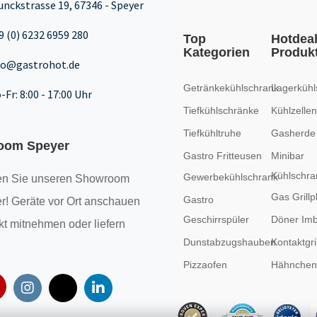
unckstrasse 19, 67346 - Speyer
9 (0) 6232 6959 280
Top
Hotdea
Kategorien
Produk
fo@gastrohot.de
Getränkekühlschrank
Lagerkühl
-Fr: 8:00 - 17:00 Uhr
Tiefkühlschränke
Kühlzellen
Tiefkühltruhe
Gasherde
oom Speyer
Gastro Fritteusen
Minibar
Kühlschra
Gewerbekühlschrank
n Sie unseren
Showroom
Gas Grillp
Gastro
r! Geräte vor Ort anschauen
Geschirrspüler
Döner Imb
kt mitnehmen oder liefern
Dunstabzugshauben
Kontaktgril
Pizzaofen
Hähncheng