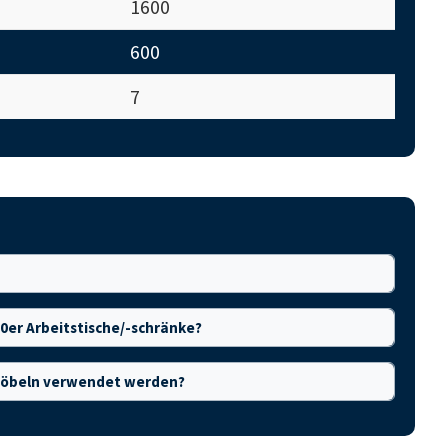
1600
600
7
00er Arbeitstische/-schränke?
 Möbeln verwendet werden?