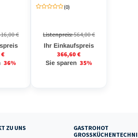
(0)
616,00 €
Listenpreis:
564,00 €
fspreis
Ihr Einkaufspreis
 €
366,60 €
36%
35%
n
Sie sparen
T ZU UNS
GASTROHOT
GROSSKÜCHENTECHNI