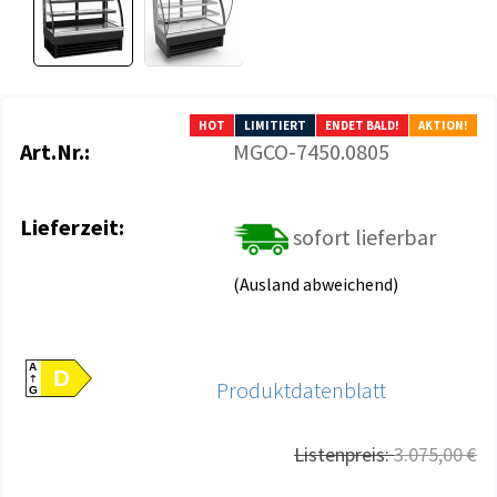
HOT
LIMITIERT
ENDET BALD!
AKTION!
Art.Nr.:
MGCO-7450.0805
Lieferzeit:
sofort lieferbar
(Ausland abweichend)
A
D
Produktdatenblatt
G
Listenpreis:
3.075,00 €