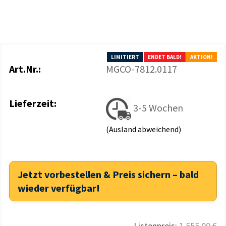
LIMITIERT
ENDET BALD!
AKTION!
Art.Nr.:
MGCO-7812.0117
Lieferzeit:
3-5 Wochen
(Ausland abweichend)
Jetzt vorbestellen & Preis sichern – bald
wieder verfügbar!
Listenpreis:
1.555,00 €