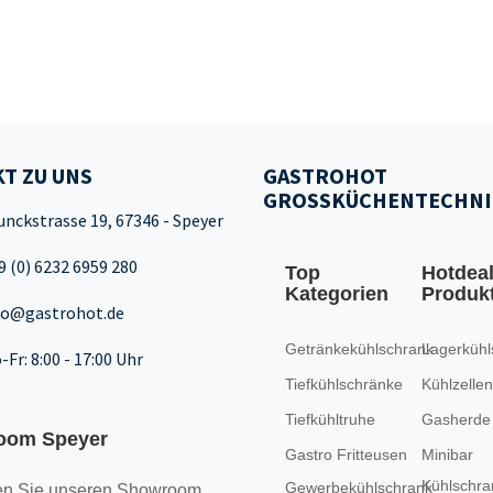
T ZU UNS
GASTROHOT
GROSSKÜCHENTECHNI
unckstrasse 19, 67346 - Speyer
9 (0) 6232 6959 280
Top
Hotdea
Kategorien
Produk
fo@gastrohot.de
Getränkekühlschrank
Lagerkühl
-Fr: 8:00 - 17:00 Uhr
Tiefkühlschränke
Kühlzellen
Tiefkühltruhe
Gasherde
oom Speyer
Gastro Fritteusen
Minibar
Kühlschra
Gewerbekühlschrank
n Sie unseren
Showroom