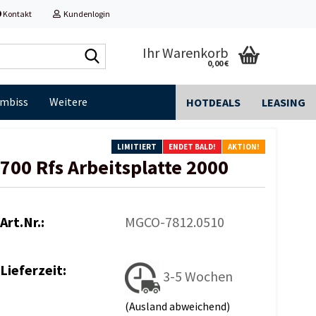
Kontakt
Kundenlogin
Shop
Ihr Warenkorb
0,00 €
durchsuchen...
Imbiss
Weitere
HOTDEALS
LEASING
LIMITIERT
ENDET BALD!
AKTION!
700 Rfs Arbeitsplatte 2000
Art.Nr.:
MGCO-7812.0510
Lieferzeit:
3-5 Wochen
(Ausland abweichend)