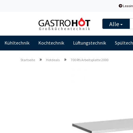
Leasin
Alle
Kühltechnik
Kochtechnik
Lüftungstechnik
Spültech
»
»
Startseite
Hotdeals
700 Rfs Arbeitsplatte 2000