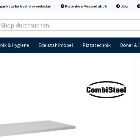
ganfrage für Gastronomiebedarf
Kostenloser Versand ab 0 €
Blog
nik & Hygiene
Edelstahlmöbel
Pizzatechnik
Döner & 