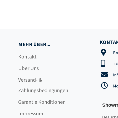
KONTAK
MEHR ÜBER...
Br
Kontakt
+4
Über Uns
in
Versand- &
Mo
Zahlungsbedingungen
Garantie Konditionen
Showr
Impressum
Besuche