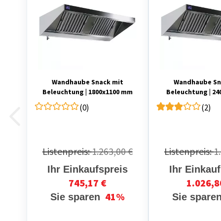
Wandhaube Snack mit
Wandhaube Sn
Beleuchtung | 1800x1100 mm
Beleuchtung | 2
(0)
(2)
Listenpreis:
1.263,00 €
Listenpreis:
1
Ihr Einkaufspreis
Ihr Einkau
745,17 €
1.026,8
41%
Sie sparen
Sie spare