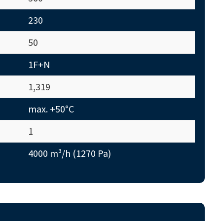
230
50
1F+N
1,319
max. +50°C
1
4000 m³/h (1270 Pa)