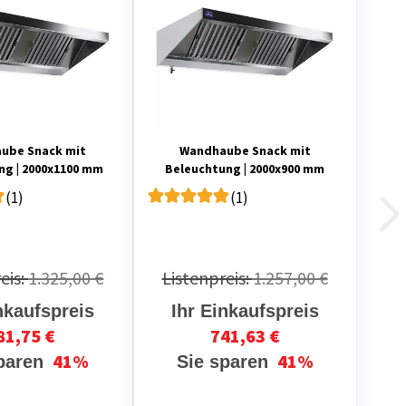
ube Snack mit
Wandhaube Snack mit
ng | 2000x1100 mm
Beleuchtung | 2000x900 mm
(1)
(1)
eis:
1.325,00 €
Listenpreis:
1.257,00 €
nkaufspreis
Ihr Einkaufspreis
81,75 €
741,63 €
41%
41%
sparen
Sie sparen