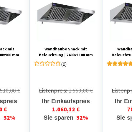
ack mit
Wandhaube Snack mit
Wandha
400x900 mm
Beleuchtung | 2400x1100 mm
Beleuchtu
(0)
.510,00 €
Listenpreis:
1.559,00 €
Listenpr
fspreis
Ihr Einkaufspreis
Ihr Ei
0 €
1.060,12 €
7
32%
32%
n
Sie sparen
Sie 