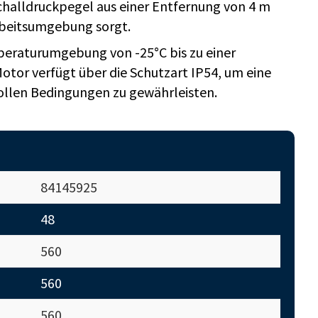
challdruckpegel aus einer Entfernung von 4 m
rbeitsumgebung sorgt.
emperaturumgebung von -25°C bis zu einer
tor verfügt über die Schutzart IP54, um eine
ollen Bedingungen zu gewährleisten.
84145925
48
560
560
560