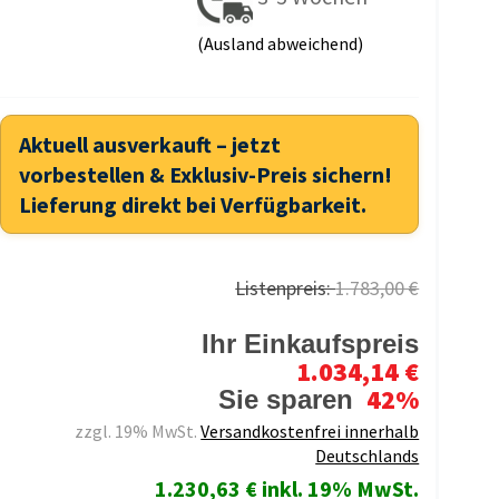
(Ausland abweichend)
Aktuell ausverkauft – jetzt
vorbestellen & Exklusiv-Preis sichern!
Lieferung direkt bei Verfügbarkeit.
Listenpreis:
1.783,00 €
Ihr Einkaufspreis
1.034,14 €
42%
Sie sparen
zzgl. 19% MwSt.
Versandkostenfrei innerhalb
Deutschlands
1.230,63 € inkl. 19% MwSt.