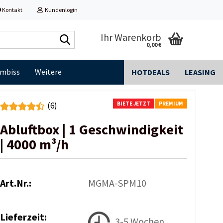
Kontakt
Kundenlogin
Shop
Ihr Warenkorb
0,00 €
durchsuchen...
Imbiss
Weitere
HOTDEALS
LEASING
BIETE JETZT
PREMIUM
(6)
Abluftbox | 1 Geschwindigkeit
| 4000 m³/h
Art.Nr.:
MGMA-SPM10
Lieferzeit:
3-5 Wochen