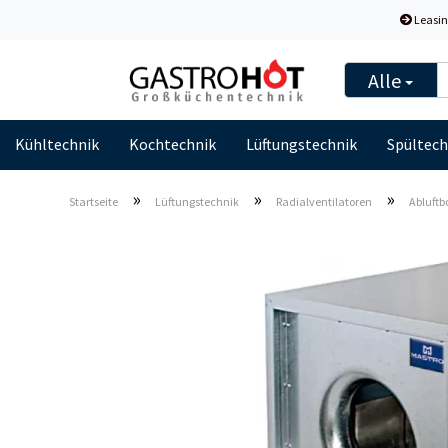
Leasin
Alle
Kühltechnik
Kochtechnik
Lüftungstechnik
Spültech
»
»
»
Startseite
Lüftungstechnik
Radialventilatoren
Abluftb