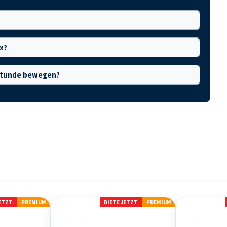
x?
o Stunde bewegen?
JETZT
PREMIUM
BIETE JETZT
PREMIUM