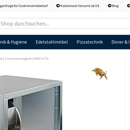
ganfrage für Gastronomiebedarf
Kostenloser Versand ab 0 €
Blog
nik & Hygiene
Edelstahlmöbel
Pizzatechnik
Döner & 
ox | 1 Geschwindigkeit | 4000 m³/h