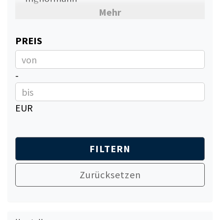
Mehr
Saro
Skyrainbow
PREIS
PREIS
Unninox
Preis bis
-
EUR
FILTERN
Zurücksetzen