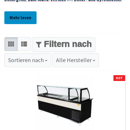
Mehr lesen
FILTER
Sortieren nach
Sortieren nach
Alle Hersteller
HOT