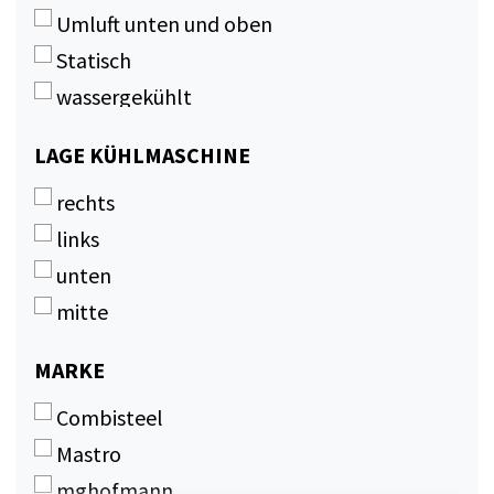
Umluft unten und oben
Statisch
wassergekühlt
Umluft
LAGE
LAGE KÜHLMASCHINE
KÜHLMASCHINE
rechts
links
unten
mitte
MARKE
MARKE
Combisteel
Mastro
mghofmann