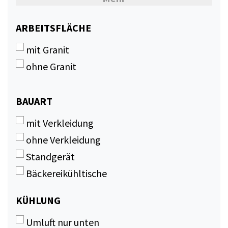
4 x 1/1 GN
5 x 1/1 GN
ARBEITSFLÄCHE
ARBEITSFLÄCHE
6 x 1/1 GN
mit Granit
7 x 1/1 GN
ohne Granit
BAUART
BAUART
mit Verkleidung
ohne Verkleidung
Standgerät
Bäckereikühltische
KÜHLUNG
KÜHLUNG
Umluft nur unten