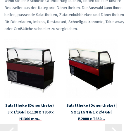
Wenn Sie eine schnelle Orientierung suchen, finden Sie hier unsere
Bestseller aus der Kategorie Dönertheken. Die Auswahl kann Ihnen
helfen, passende Salattheken, Zutatenkühltheken und Dönertheken
für Dönerladen, Imbiss, Restaurant, Schnellgastronomie, Take-away
oder Großküche schneller zu vergleichen.
Salattheke (Dönertheke) |
Salattheke (Dönertheke) |
S
3 x 1/1GN | B1120 x T850 x
5 x 1/1GN & 1 x 2/4 GN |
H1300 mm...
B2000 x T850...