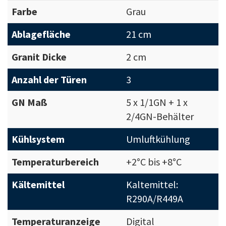
Farbe
Grau
Ablagefläche
21 cm
Granit Dicke
2 cm
Anzahl der Türen
3
GN Maß
5 x 1/1GN + 1 x
2/4GN-Behälter
Kühlsystem
Umluftkühlung
Temperaturbereich
+2°C bis +8°C
Kältemittel
Kaltemittel:
R290A/R449A
Temperaturanzeige
Digital