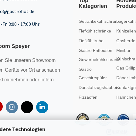
Top
Hotdea
Kategorien
Produk
fo@gastrohot.de
Getränkekühlschrank
Lagerkühl
-Fr: 8:00 - 17:00 Uhr
Tiefkühlschränke
Kühlzellen
Tiefkühltruhe
Gasherde
oom Speyer
Gastro Fritteusen
Minibar
Kühlschra
Gewerbekühlschrank
n Sie unseren
Showroom
Gas Grillp
Gastro
r! Geräte vor Ort anschauen
Geschirrspüler
Döner Imb
kt mitnehmen oder liefern
Dunstabzugshauben
Kontaktgril
Pizzaofen
Hähncheng
dere Technologien