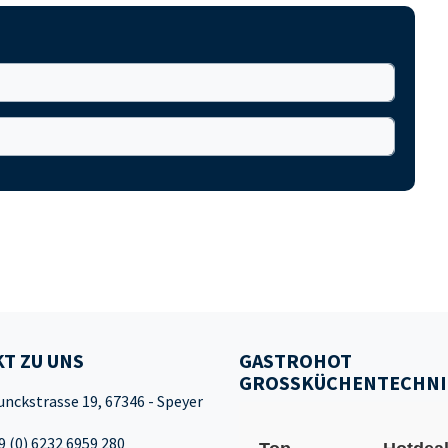
T ZU UNS
GASTROHOT
GROSSKÜCHENTECHNI
unckstrasse 19, 67346 - Speyer
9 (0) 6232 6959 280