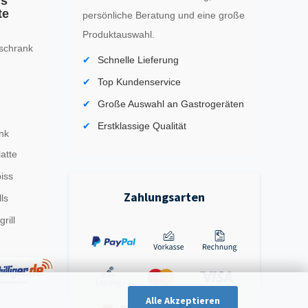
ls
te
persönliche Beratung und eine große
Produktauswahl.
schrank
Schnelle Lieferung
Top Kundenservice
Große Auswahl an Gastrogeräten
Erstklassige Qualität
nk
latte
iss
Zahlungsarten
ls
rill
Alle Akzeptieren