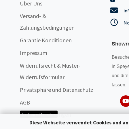
Über Uns
in
Versand- &
Mo
Zahlungsbedingungen
Garantie Konditionen
Showr
Impressum
Besuche
Widerrufsrecht & Muster-
in Speye
und dire
Widerrufsformular
lassen.
Privatsphäre und Datenschutz
AGB
Cookie Einstellungen
Vertrag widerrufen
Diese Webseite verwendet Cookies und an