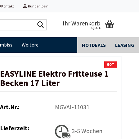
Kontakt
Kundenlogin
Shop
Ihr Warenkorb
0,00 €
durchsuchen...
Imbiss
Weitere
HOTDEALS
LEASING
HOT
EASYLINE Elektro Fritteuse 1
Becken 17 Liter
Art.Nr.:
MGVAI-11031
Lieferzeit:
3-5 Wochen