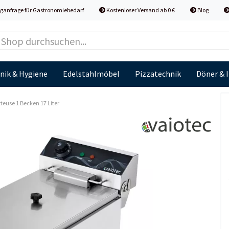
ganfrage für Gastronomiebedarf
Kostenloser Versand ab 0 €
Blog
nik & Hygiene
Edelstahlmöbel
Pizzatechnik
Döner & 
tteuse 1 Becken 17 Liter