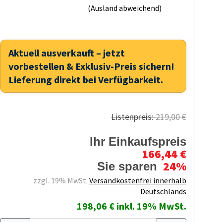
(Ausland abweichend)
Aktuell ausverkauft – jetzt
vorbestellen & Exklusiv-Preis sichern!
Lieferung direkt bei Verfügbarkeit.
Listenpreis:
219,00 €
Ihr Einkaufspreis
166,44 €
24%
Sie sparen
zzgl. 19% MwSt.
Versandkostenfrei innerhalb
Deutschlands
198,06 € inkl. 19% MwSt.