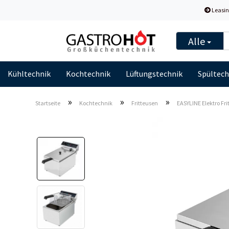
Leasin
Alle
Kühltechnik
Kochtechnik
Lüftungstechnik
Spültech
»
»
»
Startseite
Kochtechnik
Fritteusen
EASYLINE Elektro Fri