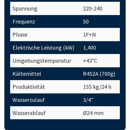
Spannung
220-240
Frequenz
50
Phase
1F+N
Elektrische Leistung (kW)
1,400
Umgebungstemperatur
+43°C
Kältemittel
R452A (700g)
Produktivität
155 kg/24 h
Wasserzulauf
3/4"
Wasserablauf
Ø24 mm