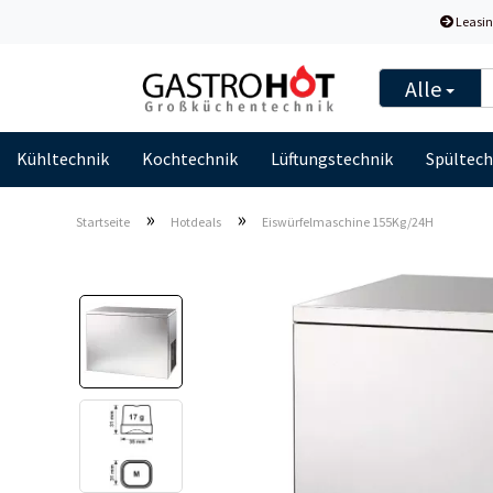
Leasin
Alle
Kühltechnik
Kochtechnik
Lüftungstechnik
Spültech
»
»
Startseite
Hotdeals
Eiswürfelmaschine 155Kg/24H