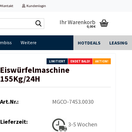
Kontakt
Kundenlogin
Shop
Ihr Warenkorb
0,00 €
durchsuchen...
Imbiss
Weitere
HOTDEALS
LEASING
LIMITIERT
ENDET BALD!
AKTION!
Eiswürfelmaschine
155Kg/24H
Art.Nr.:
MGCO-7453.0030
Lieferzeit:
3-5 Wochen