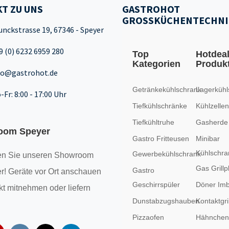
T ZU UNS
GASTROHOT
GROSSKÜCHENTECHNI
unckstrasse 19, 67346 - Speyer
9 (0) 6232 6959 280
Top
Hotdea
Kategorien
Produk
fo@gastrohot.de
Getränkekühlschrank
Lagerkühl
-Fr: 8:00 - 17:00 Uhr
Tiefkühlschränke
Kühlzellen
Tiefkühltruhe
Gasherde
oom Speyer
Gastro Fritteusen
Minibar
Kühlschra
Gewerbekühlschrank
n Sie unseren
Showroom
Gas Grillp
Gastro
r! Geräte vor Ort anschauen
Geschirrspüler
Döner Imb
kt mitnehmen oder liefern
Dunstabzugshauben
Kontaktgril
Pizzaofen
Hähncheng