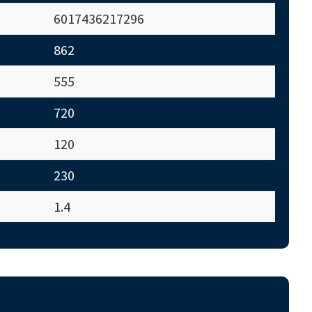
6017436217296
862
555
720
120
230
1.4