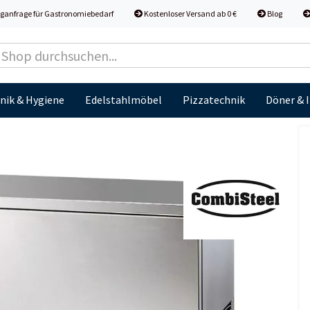
ganfrage für Gastronomiebedarf
Kostenloser Versand ab 0 €
Blog
nik & Hygiene
Edelstahlmöbel
Pizzatechnik
Döner & 