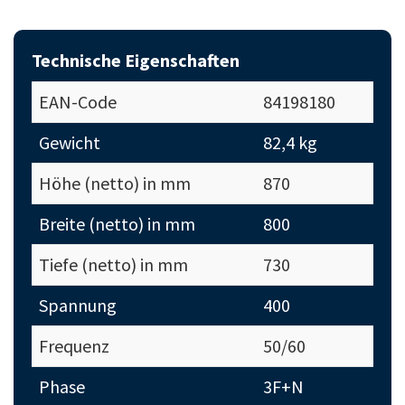
Technische Eigenschaften
EAN-Code
84198180
Gewicht
82,4 kg
Höhe (netto) in mm
870
Breite (netto) in mm
800
Tiefe (netto) in mm
730
Spannung
400
Frequenz
50/60
Phase
3F+N