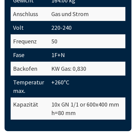
Gewicht
164.00 kg
Anschluss
Gas und Strom
Volt
220-240
Frequenz
50
Fase
1F+N
Backofen
KW Gas: 0,830
Temperatur
+260°C
max.
Kapazität
10x GN 1/1 or 600x400 mm
h=80 mm