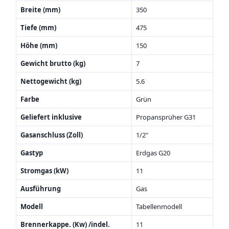
Breite (mm)
350
Tiefe (mm)
475
Höhe (mm)
150
Gewicht brutto (kg)
7
Nettogewicht (kg)
5.6
Farbe
Grün
Geliefert inklusive
Propansprüher G31
Gasanschluss (Zoll)
1/2"
Gastyp
Erdgas G20
Stromgas (kW)
11
Ausführung
Gas
Modell
Tabellenmodell
Brennerkappe. (Kw) /indel.
11