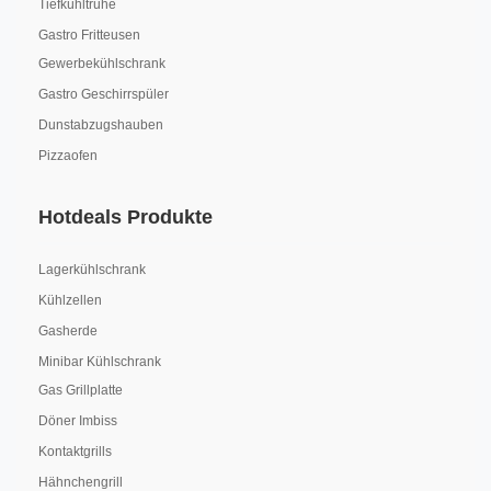
Tiefkühltruhe
Gastro Fritteusen
Gewerbekühlschrank
Gastro Geschirrspüler
Dunstabzugshauben
Pizzaofen
Hotdeals Produkte
Lagerkühlschrank
Kühlzellen
Gasherde
Minibar Kühlschrank
Gas Grillplatte
Döner Imbiss
Kontaktgrills
Hähnchengrill