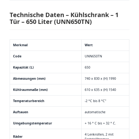
Technische Daten – Kühlschrank – 1
Tür – 650 Liter (UNN650TN)
Merkmal
Wert
Code
UNN650TN
Kapazität (L)
650
Abmessungen (mm)
740 x 830 x (H) 1990
Kühlraummaße (mm)
610 x 635 x (H) 1540
Temperaturbereich
-2 °C bis 8 °C"
Auftauen
automatische
Umgebungstemperatur
+ 16 ° C bis + 32 ° C.
4 Lenkrollen, 2 mit
Räder