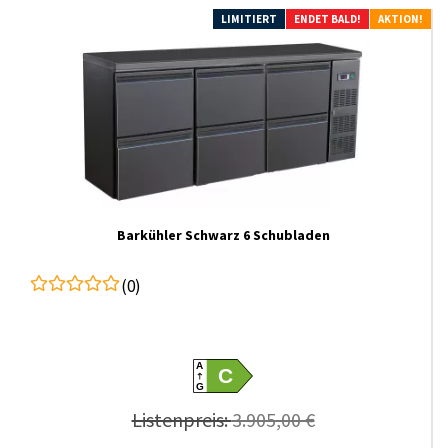
LIMITIERT
ENDET BALD!
AKTION!
Barkühler Schwarz 6 Schubladen
(0)
A
C
G
Listenpreis:
3.905,00 €