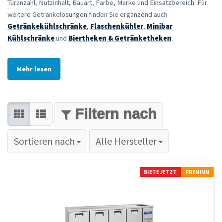
Türanzahl, Nutzinhalt, Bauart, Farbe, Marke und Einsatzbereich. Für
weitere Getränkelösungen finden Sie ergänzend auch
Getränkekühlschränke
,
Flaschenkühler
,
Minibar
Kühlschränke
und
Biertheken & Getränketheken
.
Mehr lesen
FILTER
Sortieren nach
Sortieren nach
Alle Hersteller
BIETE JETZT
PREMIUM