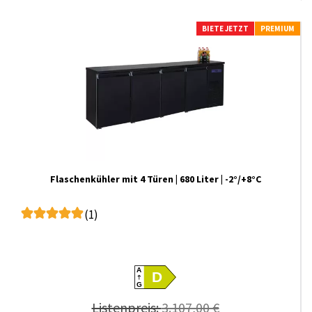
BIETE JETZT
PREMIUM
Flaschenkühler mit 4 Türen | 680 Liter | -2°/+8°C
(1)
A
D
G
Listenpreis:
3.107,00 €