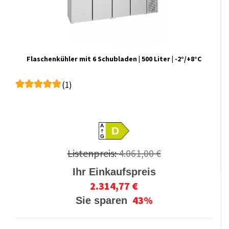
Flaschenkühler mit 6 Schubladen | 500 Liter | -2°/+8°C
(1)
A
D
G
Listenpreis:
4.061,00 €
Ihr Einkaufspreis
2.314,77 €
43%
Sie sparen