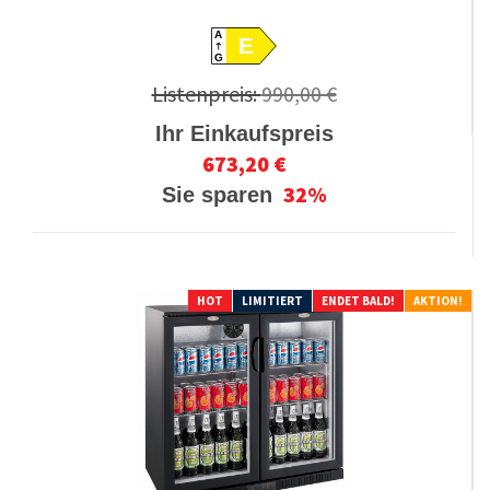
A
E
G
Listenpreis:
990,00 €
Ihr Einkaufspreis
673,20 €
32%
Sie sparen
HOT
LIMITIERT
ENDET BALD!
AKTION!