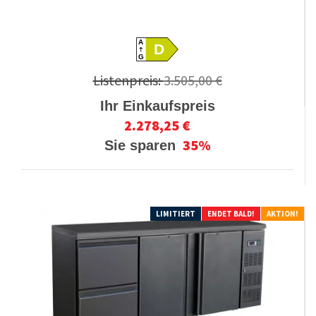
A
D
G
Listenpreis:
3.505,00 €
Ihr Einkaufspreis
2.278,25 €
35%
Sie sparen
LIMITIERT
ENDET BALD!
AKTION!