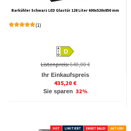
Barkühler Schwarz LED Glastür 128 Liter 600x520x850 mm
(1)
A
D
G
Listenpreis:
640,00 €
Ihr Einkaufspreis
435,20 €
32%
Sie sparen
HOT
LIMITIERT
ENDET BALD!
AKTION!