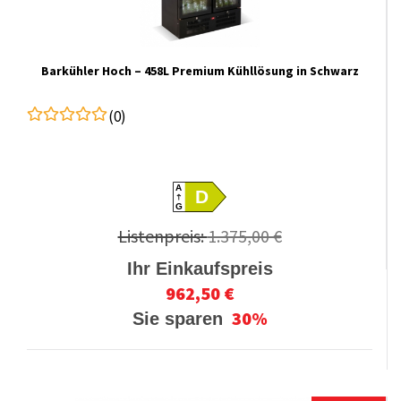
Barkühler Hoch – 458L Premium Kühllösung in Schwarz
(0)
A
D
G
Listenpreis:
1.375,00 €
Ihr Einkaufspreis
962,50 €
30%
Sie sparen