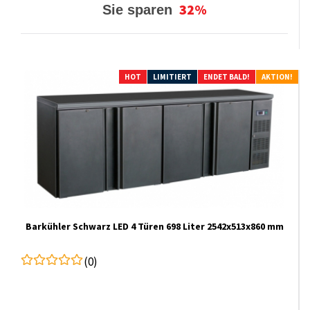
32%
Sie sparen
HOT
LIMITIERT
ENDET BALD!
AKTION!
Barkühler Schwarz LED 4 Türen 698 Liter 2542x513x860 mm
(0)