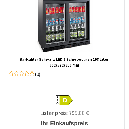
Barkühler Schwarz LED 2 Schiebetüren 198 Liter
900x520x850 mm
(0)
A
D
G
Listenpreis:
795,00 €
Ihr Einkaufspreis