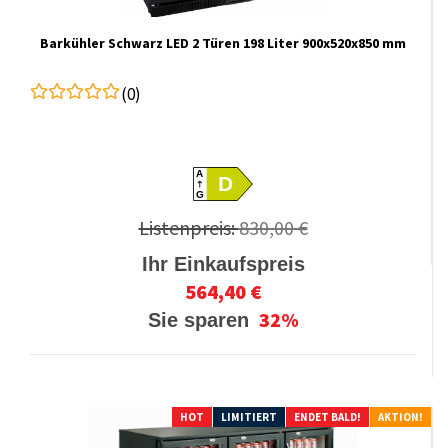
Barkühler Schwarz LED 2 Türen 198 Liter 900x520x850 mm
(0)
A
D
G
Listenpreis:
830,00 €
Ihr Einkaufspreis
564,40 €
32%
Sie sparen
HOT
LIMITIERT
ENDET BALD!
AKTION!