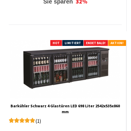
32%
Sie sparen
HOT
LIMITIERT
ENDET BALD!
AKTION!
Barkühler Schwarz 4 Glastüren LED 698 Liter 2542x535x860
mm
(1)