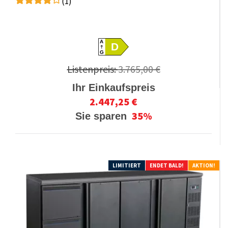
(1)
A
D
G
Listenpreis:
3.765,00 €
Ihr Einkaufspreis
2.447,25 €
35%
Sie sparen
LIMITIERT
ENDET BALD!
AKTION!