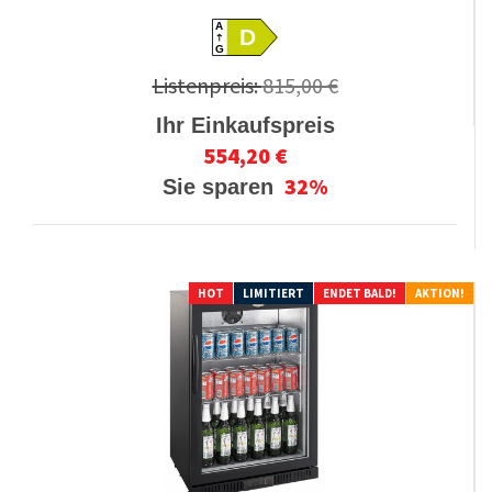
A
D
G
Listenpreis:
815,00 €
Ihr Einkaufspreis
554,20 €
32%
Sie sparen
HOT
LIMITIERT
ENDET BALD!
AKTION!