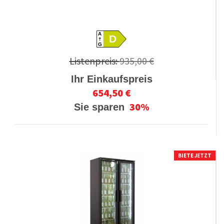
A
D
G
Listenpreis:
935,00 €
Ihr Einkaufspreis
654,50 €
30%
Sie sparen
BIETE JETZT