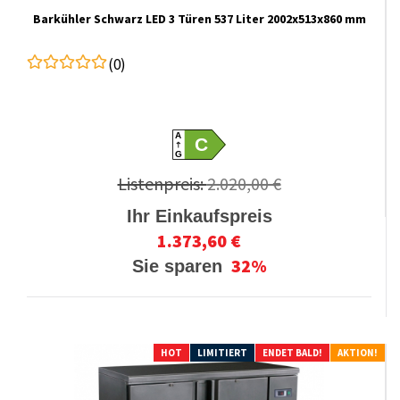
Barkühler Schwarz LED 3 Türen 537 Liter 2002x513x860 mm
(0)
A
C
G
Listenpreis:
2.020,00 €
Ihr Einkaufspreis
1.373,60 €
32%
Sie sparen
HOT
LIMITIERT
ENDET BALD!
AKTION!