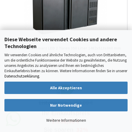
Diese Webseite verwendet Cookies und andere
Technologien
Barkühler Schwarz LED 2 Türen 350 Liter 1462x513x860 mm
Wir verwenden Cookies und ähnliche Technologien, auch von Drittanbietern,
um die ordentliche Funktionsweise der Website zu gewährleisten, die Nutzung
(0)
unseres Angebotes zu analysieren und Ihnen ein bestmögliches
Einkaufserlebnis bieten zu können. Weitere Informationen finden Sie in unserer
Datenschutzerklärung
.
A
Alle Akzeptieren
C
G
Listenpreis:
1.700,00 €
Nur Notwendige
Ihr Einkaufspreis
Weitere Informationen
1.156,00 €
32%
Sie sparen