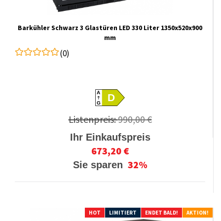
Barkühler Schwarz 3 Glastüren LED 330 Liter 1350x520x900
mm
(0)
A
D
G
Listenpreis:
990,00 €
Ihr Einkaufspreis
673,20 €
32%
Sie sparen
HOT
LIMITIERT
ENDET BALD!
AKTION!