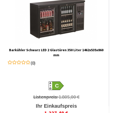
Barkühler Schwarz LED 2 Glastüren 350 Liter 1462x535x860
mm
(0)
A
C
G
Listenpreis:
1.805,00 €
Ihr Einkaufspreis
1.227,40 €