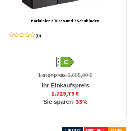
Barkühler 2 Türen und 2 Schubladen
(0)
A
C
G
Listenpreis:
2.655,00 €
Ihr Einkaufspreis
1.725,75 €
35%
Sie sparen
LIMITIERT
ENDET BALD!
AKTION!