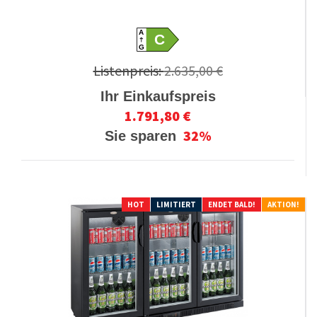
A
C
G
Listenpreis:
2.635,00 €
Ihr Einkaufspreis
1.791,80 €
32%
Sie sparen
HOT
LIMITIERT
ENDET BALD!
AKTION!