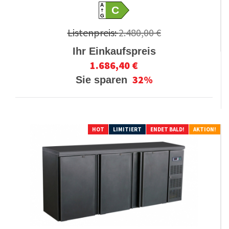
A
C
G
Listenpreis:
2.480,00 €
Ihr Einkaufspreis
1.686,40 €
32%
Sie sparen
HOT
LIMITIERT
ENDET BALD!
AKTION!