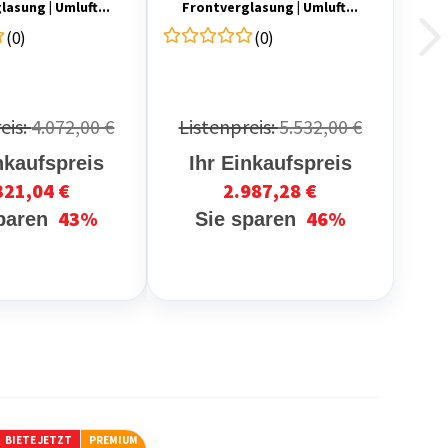
lasung | Umluft...
Frontverglasung | Umluft...
(0)
(0)
eis:
4.072,00 €
Listenpreis:
5.532,00 €
nkaufspreis
Ihr Einkaufspreis
321,04 €
2.987,28 €
43%
46%
sparen
Sie sparen
BIETE JETZT
PREMIUM