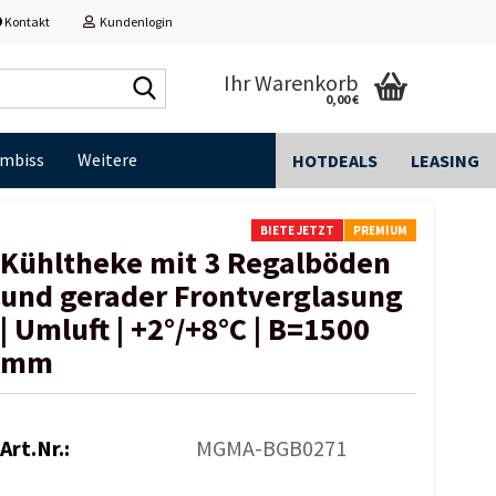
Kontakt
Kundenlogin
Shop
Ihr Warenkorb
0,00 €
durchsuchen...
Imbiss
Weitere
HOTDEALS
LEASING
BIETE JETZT
PREMIUM
Kühltheke mit 3 Regalböden
und gerader Frontverglasung
| Umluft | +2°/+8°C | B=1500
mm
Art.Nr.:
MGMA-BGB0271