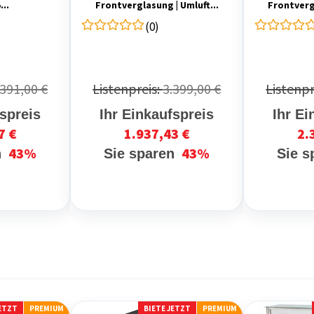
...
Frontverglasung | Umluft...
Frontverg
(0)
.391,00 €
Listenpreis:
3.399,00 €
Listenpr
fspreis
Ihr Einkaufspreis
Ihr Ei
7 €
1.937,43 €
2.
43%
43%
n
Sie sparen
Sie 
JETZT
PREMIUM
BIETE JETZT
PREMIUM