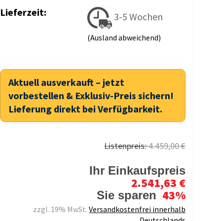
Lieferzeit:
3-5 Wochen
(Ausland abweichend)
Aktuell ausverkauft – jetzt
vorbestellen & Exklusiv-Preis sichern!
Lieferung direkt bei Verfügbarkeit.
Listenpreis:
4.459,00 €
Ihr Einkaufspreis
2.541,63 €
43%
Sie sparen
zzgl. 19% MwSt.
Versandkostenfrei innerhalb
Deutschlands