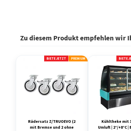
Zu diesem Produkt empfehlen wir I
BIETE JETZT
PREMIUM
BIETE 
Rädersatz Z/TRUOEVO (2
Kühltheke mit 
mit Bremse und 2 ohne
Umluft | 2°/+8°C 