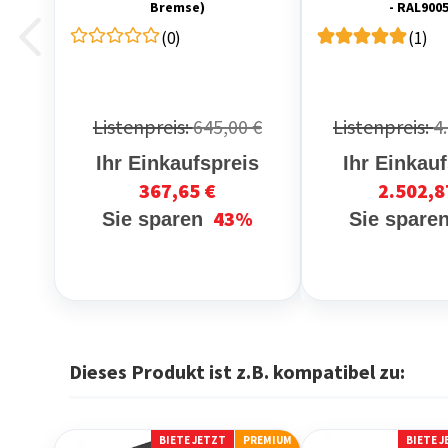
Bremse)
- RAL9005
(0)
(1)
Listenpreis:
645,00 €
Listenpreis:
4
Ihr Einkaufspreis
Ihr Einkau
367,65 €
2.502,8
43%
Sie sparen
Sie spare
Dieses Produkt ist z.B. kompatibel zu:
BIETE JETZT
PREMIUM
BIETE 