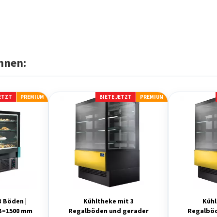
hnen:
JETZT
PREMIUM
BIETE JETZT
PREMIUM
3 Böden |
Kühltheke mit 3
Kühl
| B=1500 mm
Regalböden und gerader
Regalbö