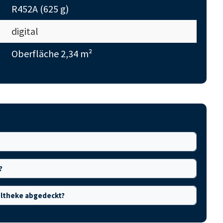
R452A (625 g)
digital
Oberfläche 2,34 m²
?
hltheke abgedeckt?