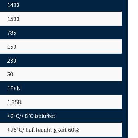
1400
1500
785
150
230
50
1F+N
1,358
+2°C/+8°C belüftet
+25°C/ Luftfeuchtigkeit 60%