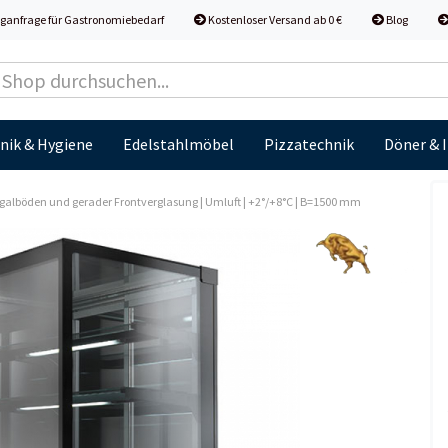
ganfrage für Gastronomiebedarf
Kostenloser Versand ab 0 €
Blog
nik & Hygiene
Edelstahlmöbel
Pizzatechnik
Döner & 
galböden und gerader Frontverglasung | Umluft | +2°/+8°C | B=1500 mm