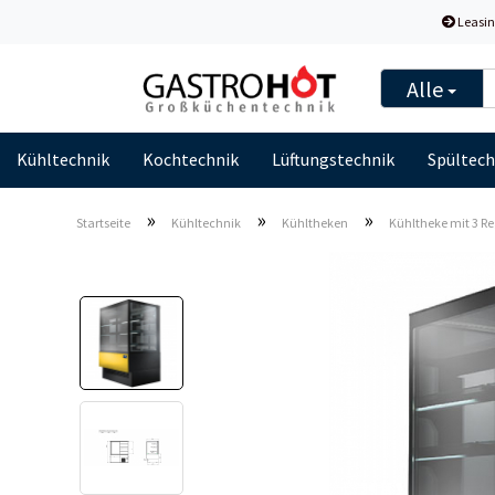
Leasin
Alle
Kühltechnik
Kochtechnik
Lüftungstechnik
Spültech
»
»
»
Startseite
Kühltechnik
Kühltheken
Kühltheke mit 3 Re