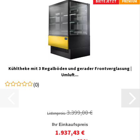
BIETE JETZT
PREMIUM
Kühltheke mit 3 Regalböden und gerader Frontverglasung |
Umluft...
(0)
3.399,00 €
Listenpreis:
Ihr Einkaufspreis
1.937,43 €