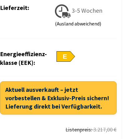
Lieferzeit:
3-5 Wochen
(Ausland abweichend)
Energieeffizienz-
E
klasse (EEK):
Aktuell ausverkauft – jetzt
vorbestellen & Exklusiv-Preis sichern!
Lieferung direkt bei Verfügbarkeit.
Listenpreis:
3.217,00 €