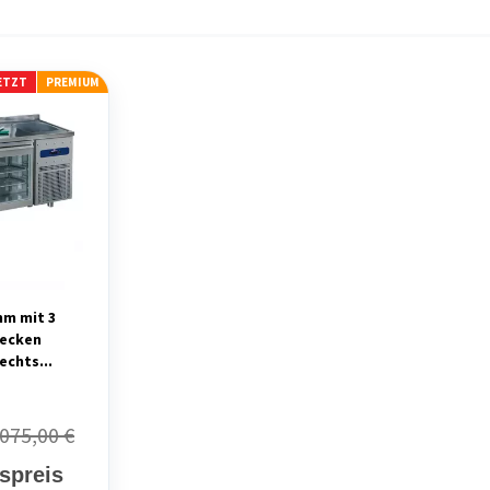
JETZT
PREMIUM
mm mit 3
Becken
echts...
.075,00 €
fspreis