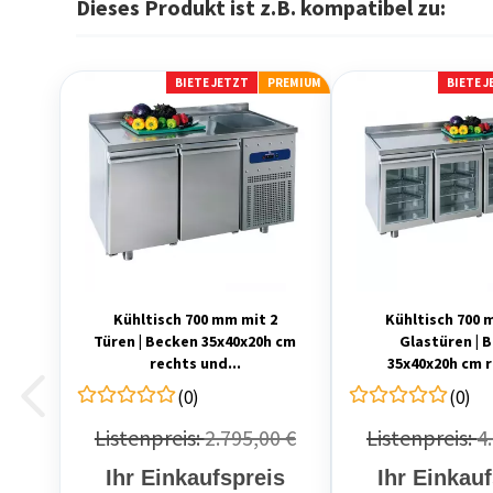
Dieses Produkt ist z.B. kompatibel zu:
BIETE JETZT
PREMIUM
BIETE 
Kühltisch 700 mm mit 2
Kühltisch 700 
Türen | Becken 35x40x20h cm
Glastüren | 
rechts und...
35x40x20h cm r
(0)
(0)
Listenpreis:
2.795,00 €
Listenpreis:
4
Ihr Einkaufspreis
Ihr Einkau