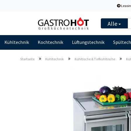
Leasin
Alle
Kühltechnik
Kochtechnik
Lüftungstechnik
Spültech
»
»
»
Startseite
Kühltechnik
Kühltische & Tiefkühltische
Küh