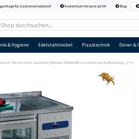
ganfrage für Gastronomiebedarf
Kostenloser Versand ab 0 €
Blog
nik & Hygiene
Edelstahlmöbel
Pizzatechnik
Döner & 
ltisch 700 mm mit 2 Glastüren | Becken 35x40x20h cm rechts und Aufkantung | -2°/+8°C