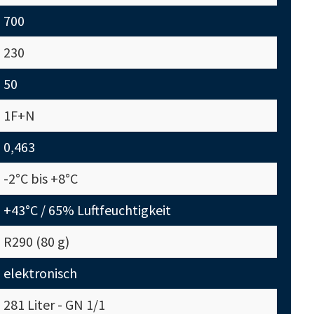
700
230
50
1F+N
0,463
-2°C bis +8°C
+43°C / 65% Luftfeuchtigkeit
R290 (80 g)
elektronisch
281 Liter - GN 1/1