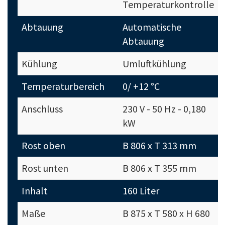
Temperaturkontrolle
Abtauung
Automatische
Abtauung
Kühlung
Umluftkühlung
Temperaturbereich
0/ +12 °C
Anschluss
230 V - 50 Hz - 0,180
kW
Rost oben
B 806 x T 313 mm
Rost unten
B 806 x T 355 mm
Inhalt
160 Liter
Maße
B 875 x T 580 x H 680