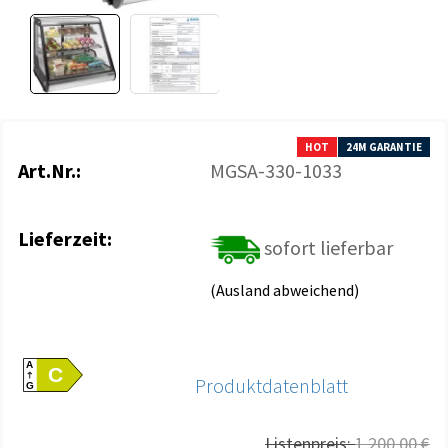
HOT
24M GARANTIE
Art.Nr.:
MGSA-330-1033
Lieferzeit:
sofort lieferbar
(Ausland abweichend)
A
C
Produktdatenblatt
G
Listenpreis:
1.200,00 €