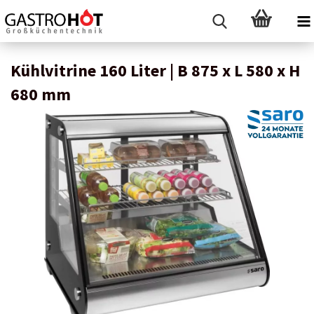
Kühlvitrine 160 Liter | B 875 x L 580 x H
680 mm