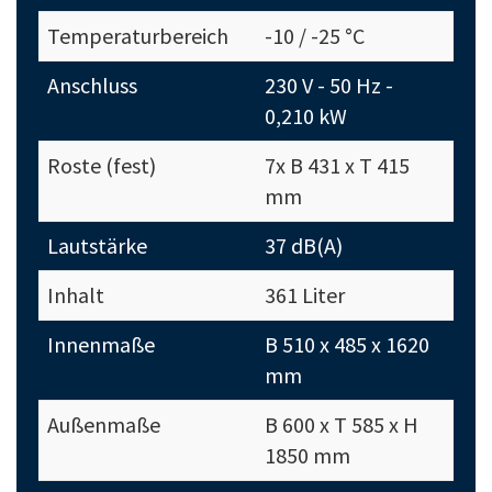
Temperaturbereich
-10 / -25 °C
Anschluss
230 V - 50 Hz -
0,210 kW
Roste (fest)
7x B 431 x T 415
mm
Lautstärke
37 dB(A)
Inhalt
361 Liter
Innenmaße
B 510 x 485 x 1620
mm
Außenmaße
B 600 x T 585 x H
1850 mm