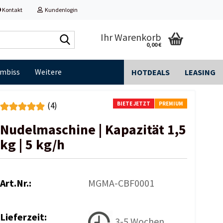
Kontakt
Kundenlogin
Shop
Ihr Warenkorb
0,00 €
durchsuchen...
Imbiss
Weitere
HOTDEALS
LEASING
BIETE JETZT
PREMIUM
(4)
Nudelmaschine | Kapazität 1,5
kg | 5 kg/h
Art.Nr.:
MGMA-CBF0001
Lieferzeit:
3-5 Wochen