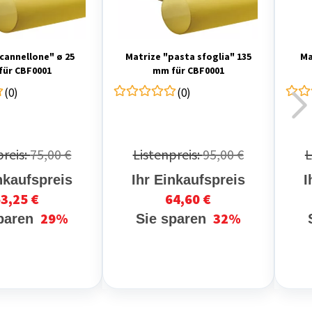
cannellone" ø 25
Matrize "pasta sfoglia" 135
Ma
für CBF0001
mm für CBF0001
(0)
(0)
preis:
75,00 €
Listenpreis:
95,00 €
L
nkaufspreis
Ihr Einkaufspreis
I
3,25 €
64,60 €
29%
32%
sparen
Sie sparen