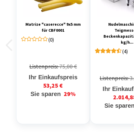
Matrize "caserecce" 9x5 mm
Nudelmaschi
für CBF0001
Teigmesse
Beckenkapazität 
(0)
kg/h...
(4)
Listenpreis:
75,00 €
Ihr Einkaufspreis
Listenpreis:
3
53,25 €
Ihr Einkau
29%
Sie sparen
2.014,8
Sie spare