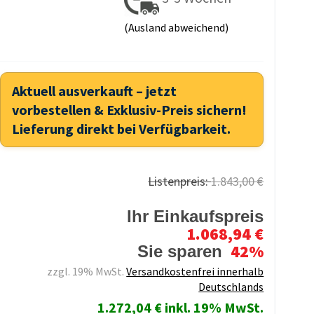
(Ausland abweichend)
Aktuell ausverkauft – jetzt
vorbestellen & Exklusiv-Preis sichern!
Lieferung direkt bei Verfügbarkeit.
Listenpreis:
1.843,00 €
Ihr Einkaufspreis
1.068,94 €
42%
Sie sparen
zzgl. 19% MwSt.
Versandkostenfrei innerhalb
Deutschlands
1.272,04 € inkl. 19% MwSt.