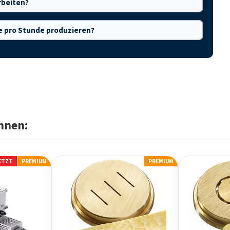
rbeiten?
ne pro Stunde produzieren?
hnen:
JETZT
PREMIUM
PREMIUM