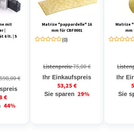
ne mit
Matrize "pappardelle" 16
Matrize "
r |
mm für CBF0001
mm 
6 lt. | 5
(0)
Listenpreis:
75,00 €
Listen
Ihr Einkaufspreis
Ihr Ei
.598,00 €
53,25 €
5
fspreis
29%
Sie sparen
Sie 
8 €
44%
n