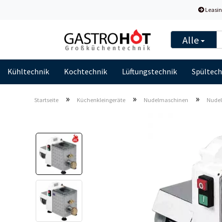
Leasin
Alle
Kühltechnik
Kochtechnik
Lüftungstechnik
Spültech
»
»
»
Startseite
Küchenkleingeräte
Nudelmaschinen
Nudelm