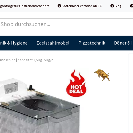
ganfrage für Gastronomiebedarf
Kostenloser Versand ab 0 €
Blog
nik & Hygiene
Edelstahlmöbel
Pizzatechnik
Döner & 
aschine | Kapazität 1,5 kg | 5 kg/h