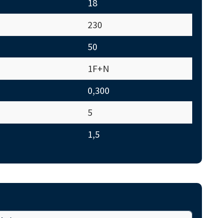
18
230
50
1F+N
0,300
5
1,5