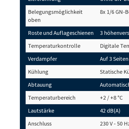
Belegungsmöglichkeit
8x 1/6 GN-B
oben
Roste und Auflageschienen
3 höhenvers
Temperaturkontrolle
Digitale Te
Verdampfer
Auf 3 Seite
Kühlung
Statische K
Abtauung
Automatisc
Temperaturbereich
+2 / +8 °C
Lautstärke
42 dB(A)
Anschluss
230 V - 50 H