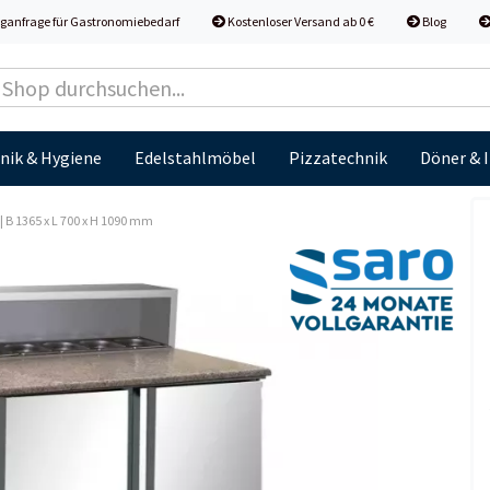
ganfrage für Gastronomiebedarf
Kostenloser Versand ab 0 €
Blog
nik & Hygiene
Edelstahlmöbel
Pizzatechnik
Döner & 
 | B 1365 x L 700 x H 1090 mm