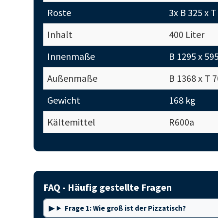
Roste
3x B 325 x 
Inhalt
400 Liter
Innenmaße
B 1295 x 59
Außenmaße
B 1368 x T 
Gewicht
168 kg
Kältemittel
R600a
FAQ - Häufig gestellte Fragen
Frage 1: Wie groß ist der Pizzatisch?