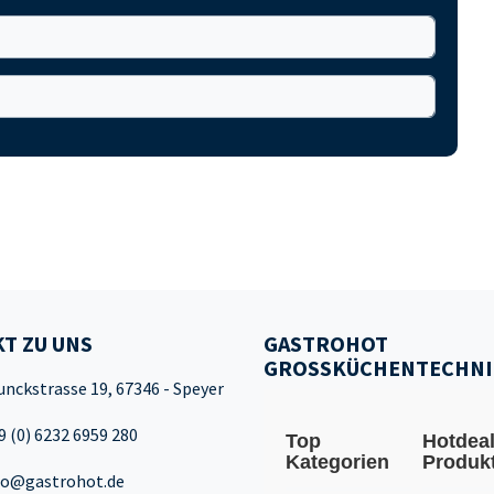
T ZU UNS
GASTROHOT
GROSSKÜCHENTECHNI
unckstrasse 19, 67346 - Speyer
9 (0) 6232 6959 280
Top
Hotdea
Kategorien
Produk
fo@gastrohot.de