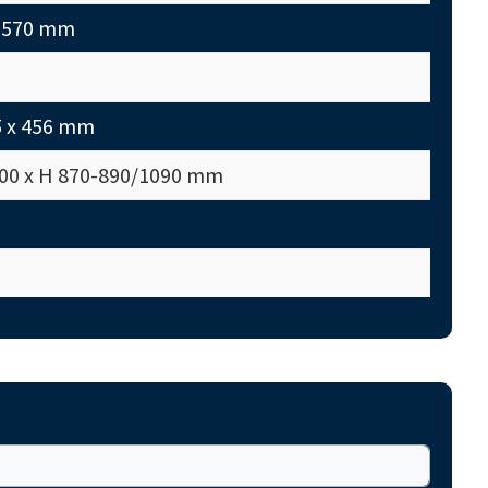
T 570 mm
5 x 456 mm
700 x H 870-890/1090 mm