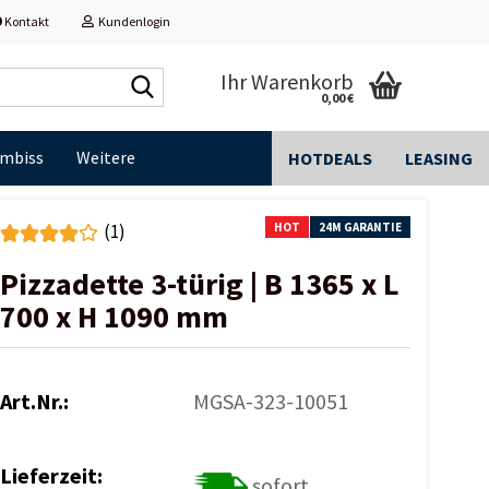
Kontakt
Kundenlogin
Shop
Ihr Warenkorb
0,00 €
durchsuchen...
Imbiss
Weitere
HOTDEALS
LEASING
HOT
24M GARANTIE
(1)
Pizzadette 3-türig | B 1365 x L
700 x H 1090 mm
Art.Nr.:
MGSA-323-10051
Lieferzeit:
sofort