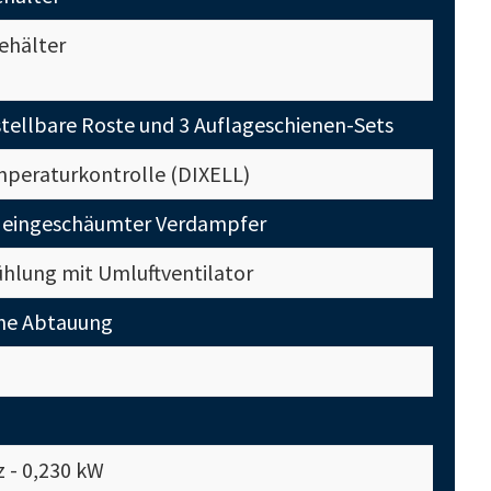
ehälter
tellbare Roste und 3 Auflageschienen-Sets
mperaturkontrolle (DIXELL)
n eingeschäumter Verdampfer
ühlung mit Umluftventilator
he Abtauung
z - 0,230 kW