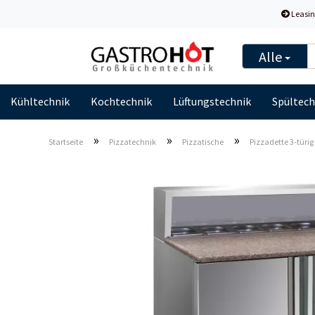
Leasin
Alle
Kühltechnik
Kochtechnik
Lüftungstechnik
Spültech
»
»
»
Startseite
Pizzatechnik
Pizzatische
Pizzadette 3-türig