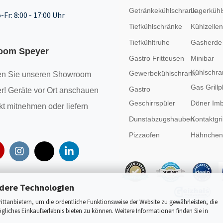
Getränkekühlschrank
Lagerkühl
-Fr: 8:00 - 17:00 Uhr
Tiefkühlschränke
Kühlzellen
Tiefkühltruhe
Gasherde
oom Speyer
Gastro Fritteusen
Minibar
Kühlschra
Gewerbekühlschrank
n Sie unseren
Showroom
Gas Grillp
Gastro
r! Geräte vor Ort anschauen
Geschirrspüler
Döner Imb
kt mitnehmen oder liefern
Dunstabzugshauben
Kontaktgril
Pizzaofen
Hähncheng
dere Technologien
tanbietern, um die ordentliche Funktionsweise der Website zu gewährleisten, die
liches Einkaufserlebnis bieten zu können. Weitere Informationen finden Sie in