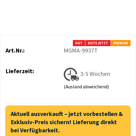
HOT
BIETE JETZT
PREMIUM
Art.Nr.:
MGMA-9937T
Lieferzeit:
3-5 Wochen
(Ausland abweichend)
Aktuell ausverkauft – jetzt vorbestellen &
Exklusiv-Preis sichern! Lieferung direkt
bei Verfügbarkeit.